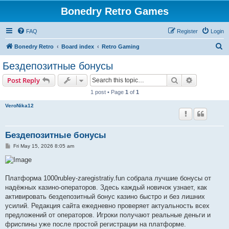
Bonedry Retro Games
FAQ
Register
Login
S
Bonedry Retro
Board index
Retro Gaming
e
Бездепозитные бонусы
a
Search
Advanced s
Post Reply
r
1 post • Page
1
of
1
c
VeroNika12
h
Бездепозитные бонусы
P
Fri May 15, 2026 8:05 am
o
s
t
Платформа 1000rubley-zaregistratiy.fun собрала лучшие бонусы от
надёжных казино-операторов. Здесь каждый новичок узнает, как
активировать бездепозитный бонус казино быстро и без лишних
усилий. Редакция сайта ежедневно проверяет актуальность всех
предложений от операторов. Игроки получают реальные деньги и
фриспины уже после простой регистрации на платформе.