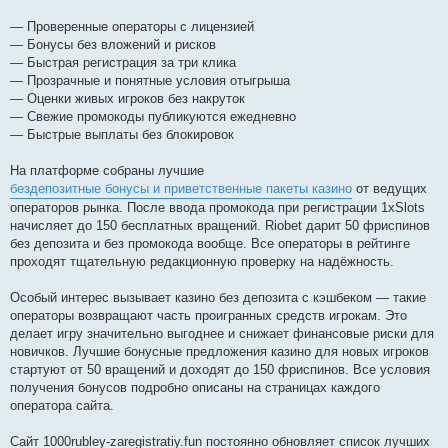
— Проверенные операторы с лицензией
— Бонусы без вложений и рисков
— Быстрая регистрация за три клика
— Прозрачные и понятные условия отыгрыша
— Оценки живых игроков без накруток
— Свежие промокоды публикуются ежедневно
— Быстрые выплаты без блокировок
На платформе собраны лучшие
бездепозитные бонусы и приветственные пакеты казино
от ведущих
операторов рынка. После ввода промокода при регистрации 1xSlots
начисляет до 150 бесплатных вращений. Riobet дарит 50 фриспинов
без депозита и без промокода вообще. Все операторы в рейтинге
проходят тщательную редакционную проверку на надёжность.
Особый интерес вызывает казино без депозита с кэшбеком — такие
операторы возвращают часть проигранных средств игрокам. Это
делает игру значительно выгоднее и снижает финансовые риски для
новичков. Лучшие бонусные предложения казино для новых игроков
стартуют от 50 вращений и доходят до 150 фриспинов. Все условия
получения бонусов подробно описаны на страницах каждого
оператора сайта.
Сайт 1000rubley-zaregistratiy.fun постоянно обновляет список лучших