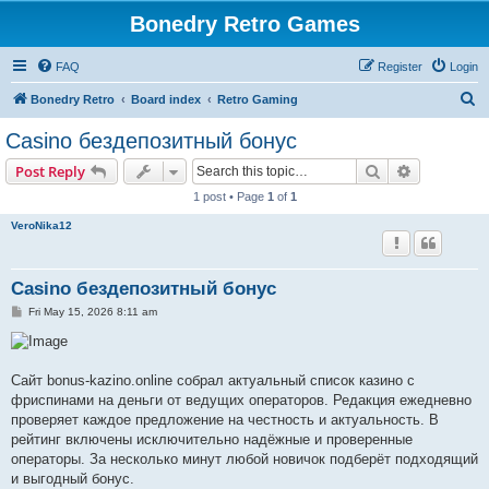
Bonedry Retro Games
FAQ
Register
Login
S
Bonedry Retro
Board index
Retro Gaming
e
Сasino бездепозитный бонус
a
Search
Advanced s
Post Reply
r
1 post • Page
1
of
1
c
VeroNika12
h
Сasino бездепозитный бонус
P
Fri May 15, 2026 8:11 am
o
s
t
Сайт bonus-kazino.online собрал актуальный список казино с
фриспинами на деньги от ведущих операторов. Редакция ежедневно
проверяет каждое предложение на честность и актуальность. В
рейтинг включены исключительно надёжные и проверенные
операторы. За несколько минут любой новичок подберёт подходящий
и выгодный бонус.