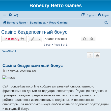
Bonedry Retro Games
FAQ
Register
Login
S
Bonedry Retro
Board index
Retro Gaming
e
Сasino бездепозитный бонус
a
Search
Advanced s
Post Reply
r
1 post • Page
1
of
1
c
VeroNika12
h
Сasino бездепозитный бонус
P
Fri May 15, 2026 8:11 am
o
s
t
Сайт bonus-kazino.online собрал актуальный список казино с
фриспинами на деньги от ведущих операторов. Редакция ежедневно
проверяет каждое предложение на честность и актуальность. В
рейтинг включены исключительно надёжные и проверенные
операторы. За несколько минут любой новичок подберёт подходящий
и выгодный бонус.