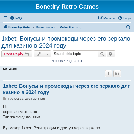
Bonedry Retro Games
FAQ
Register
Login
S
Bonedry Retro
Board index
Retro Gaming
e
1xbet: Бонусы и промокоды через его зеркало
a
для казино в 2024 году
r
Search
Advanced s
Post Reply
c
4 posts • Page
1
of
1
h
Kerryslami
1xbet: Бонусы и промокоды через его зеркало для
казино в 2024 году
P
Tue Oct 29, 2024 3:48 pm
o
s
Hi
t
хорошая мысль но
Так же хочу добавит
Букмекер 1xbet: Регистрация и доступ через зеркало