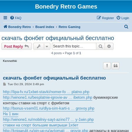
Bonedry Retro Games
FAQ
Register
Login
S
Bonedry Retro
Board index
Retro Gaming
e
скачать фонбет официальный бесплатно
a
Search
Advanced s
Post Reply
r
4 posts • Page
1
of
1
c
Kennethki
h
скачать фонбет официальный бесплатно
P
Tue Oct 29, 2024 3:49 pm
o
s
http://lipa-fv.ru/1xbet-stavki/nomer-fo ... platno.php
t
http://winone1.ru/besplatnie-igrovie-av ... ibetom.php
букмекерские
конторы ставки на спорт с фрибетом
http://bonus-vsem01.ru/dlya-sim-karti-s ... grovoy.php
На 1 вин
http://winone1.ru/mobilniy-sayt-azino77 ... y-1win.php
ставки на спорт большие выигрыши 1хбет
http://knigarulit.ru/pin-up-ru/avtomati ... grovie.php
автоматы в магазинах