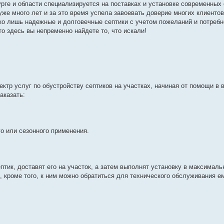
ге и области специализируется на поставках и установке современных 
же много лет и за это время успела завоевать доверие многих клиентов
 лишь надежные и долговечные септики с учетом пожеланий и потребн
то здесь вы непременно найдете то, что искали!
р услуг по обустройству септиков на участках, начиная от помощи в в
аказать:
о или сезонного применения.
ик, доставят его на участок, а затем выполнят установку в максимальн
 кроме того, к ним можно обратиться для технического обслуживания е