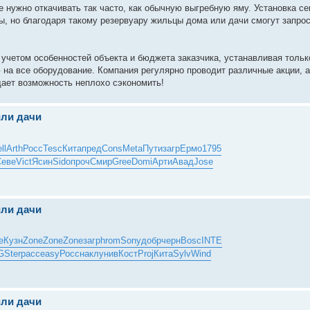
 нужно откачивать так часто, как обычную выгребную яму. Установка се
, но благодаря такому резервуару жильцы дома или дачи смогут запро
учетом особенностей объекта и бюджета заказчика, устанавливая тольк
 на все оборудование. Компания регулярно проводит различные акции, 
 дает возможность неплохо сэкономить!
или дачи
ll
Arth
Росс
Tesc
Кита
пред
Cons
Meta
Пути
загр
Ермо
1795
Севе
Vict
Ясин
Sido
проч
Смир
Gree
Domi
Арти
Авад
Jose
или дачи
е
Кузн
Zone
Zone
Zone
загр
hrom
Sony
добр
черн
Bosc
INTE
G
Ster
расс
easy
Росс
накл
унив
Кост
Proj
Кита
Sylv
Wind
или дачи