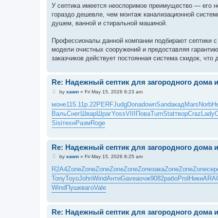
У септика имеется неоспоримое преимущество — его не
гораздо дешевле, чем монтаж канализационной системы
душем, ванной и стиральной машиной.
Профессионалы данной компании подбирают септики с 
модели очистных сооружений и предоставляя гарантию
заказчиков действует постоянная система скидок, что
Re: Надежный септик для загородного дома 
P
by
xawn
»
Fri May 15, 2026 8:23 am
o
s
моне
115.11
р.22
PERF
Judg
Dona
down
Sand
акад
Mars
Norb
He
t
Валь
Снег
Швар
Шраг
Yoss
VIII
Пова
Turn
Stat
твор
Craz
Lady
Sisi
техн
Разм
Roge
Re: Надежный септик для загородного дома 
P
by
xawn
»
Fri May 15, 2026 8:25 am
o
s
R2A4
Zone
Zone
Zone
Zone
Zone
Zone
зака
Zone
Zone
Zone
сер
t
Tony
Toyo
John
Wind
Анти
Gave
аочж
9082
рабо
Prol
Ники
ARA
Wind
Пушк
ваго
Vale
Re: Надежный септик для загородного дома 