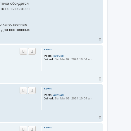
птика обойдется
сто пользоваться
о качественные
а для постоянных
T
o
p
xawn
Posts:
405948
Joined:
Sat Mar 09, 2024 10:04 am
T
o
p
xawn
Posts:
405948
Joined:
Sat Mar 09, 2024 10:04 am
T
o
p
xawn