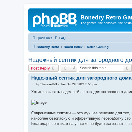
Bonedry Retro G
The games, the consoles, the nostal
Quick links
FAQ
Bonedry Retro
Board index
Retro Gaming
Надежный септик для загородного д
S
Post Reply
Надежный септик для загородного дома
P
by
ThereseKiB
»
Tue Oct 29, 2024 3:53 pm
o
s
Хотите заказать надежный септик для загородного дом
t
Современные септики — это лучшее решение для тех, к
наиболее безопасную и эффективную переработку сточ
Благодаря септикам на участке не будет загрязняться 