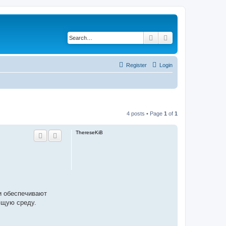
Search
Advanced search
Register
Login
4 posts • Page
1
of
1
ThereseKiB
и обеспечивают
ющую среду.