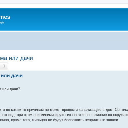
ames
gia
ома или дачи
earch
Advanced search
 или дачи
а или дачи?
то по каким-то причинам не может провести канализацию в дом. Септик
ных вод, при этом они минимизируют их негативное влияние на окружа
почва, кроме того, жильцов не будут беспокоить неприятные запахи.