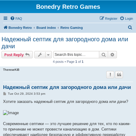
Bonedry Retro Games
FAQ
Register
Login
S
Bonedry Retro
Board index
Retro Gaming
e
Надежный септик для загородного дома или
a
дачи
r
Search
Advanced s
Post Reply
c
4 posts • Page
1
of
1
h
ThereseKiB
Надежный септик для загородного дома или дачи
P
Tue Oct 29, 2024 3:53 pm
o
s
Хотите заказать надежный септик для загородного дома или дачи?
t
Современные септики — это лучшее решение для тех, кто по каким-
то причинам не может провести канализацию в дом. Септики
обеспечивают наиболее безопасную и эффективную переработку