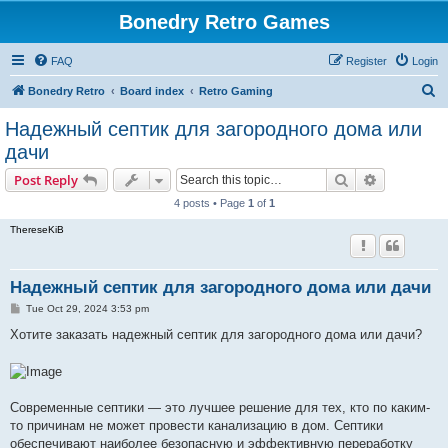
Bonedry Retro Games
FAQ
Register
Login
S
Bonedry Retro
Board index
Retro Gaming
e
Надежный септик для загородного дома или
a
дачи
r
Search
Advanced s
Post Reply
c
4 posts • Page
1
of
1
h
ThereseKiB
Надежный септик для загородного дома или дачи
P
Tue Oct 29, 2024 3:53 pm
o
s
Хотите заказать надежный септик для загородного дома или дачи?
t
Современные септики — это лучшее решение для тех, кто по каким-
то причинам не может провести канализацию в дом. Септики
обеспечивают наиболее безопасную и эффективную переработку