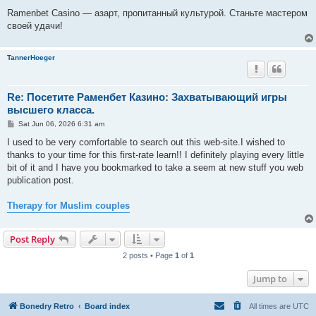
Ramenbet Casino — азарт, пропитанный культурой. Станьте мастером
своей удачи!
TannerHoeger
Re: Посетите Раменбет Казино: Захватывающий игры
высшего класса.
P
Sat Jun 06, 2026 6:31 am
o
s
I used to be very comfortable to search out this web-site.I wished to
t
thanks to your time for this first-rate learn!! I definitely playing every little
bit of it and I have you bookmarked to take a seem at new stuff you web
publication post.
Therapy for Muslim couples
Post Reply
2 posts • Page
1
of
1
Jump to
Bonedry Retro
Board index
All times are
UTC