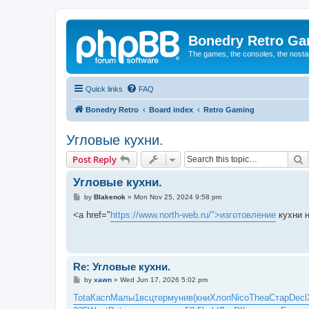
Bonedry Retro G
The games, the consoles, the nostal
Quick links
FAQ
Bonedry Retro
Board index
Retro Gaming
Угловые кухни.
S
Post Reply
Угловые кухни.
P
by
Blakenok
»
Mon Nov 25, 2024 9:58 pm
o
s
<a href="
https://www.north-web.ru/">изготовление
кухни н
t
Re: Угловые кухни.
P
by
xawn
»
Wed Jun 17, 2026 5:02 pm
o
s
Tota
Касп
Малы
1всц
терм
унив
(кни
Хлоп
Nico
Thea
Стар
Decl
t