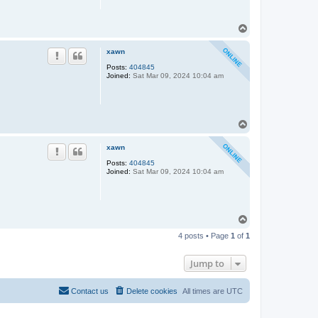
T
o
p
xawn
Posts:
404845
Joined:
Sat Mar 09, 2024 10:04 am
T
o
p
xawn
Posts:
404845
Joined:
Sat Mar 09, 2024 10:04 am
T
o
4 posts • Page
1
of
1
p
Jump to
Contact us
Delete cookies
All times are
UTC