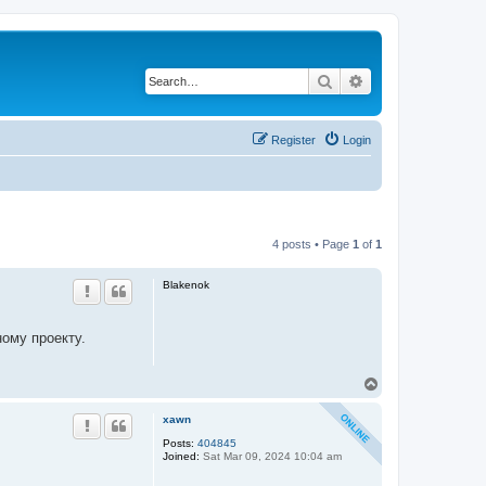
Search
Advanced search
Register
Login
4 posts • Page
1
of
1
Blakenok
ому проекту.
T
o
p
xawn
Posts:
404845
Joined:
Sat Mar 09, 2024 10:04 am