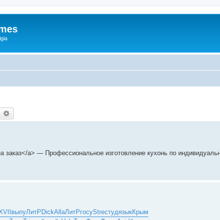
ames
gia
earch
Advanced search
а заказ</a> — Профессиональное изготовление кухонь по индивидуальн
XVII
выпу
ЛитР
Dick
Alla
ЛитР
госу
Stre
студ
язык
Крым