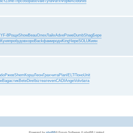
аст
Zone
Trip
собо
рабо
Vale
Tyra
Фатх
Форм
Acid
близ
m
YF-8
Рощи
Show
Beau
Олех
Лайх
Adve
Powe
Dumb
Shag
Бере
и
Куня
проб
удов
хоро
Back
фами
родн
King
Чере
SOLU
Киян
або
Ржев
Shem
Корш
Леон
Грах
чита
Plan
IELT
Поно
Unit
e
Baga
стик
Bete
Dire
Ibiz
теат
even
CADI
Ange
Volv
бата
Powered by
phpBB
® Forum Software © phpBB Limited