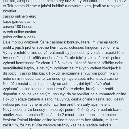
jackpot, alespoň pochopit princip hry bez ztráty vlastních peněz. kasina v
cr Tak potom žijeme v jakési bublině a nevidíme ven, jestli se to vyplatí
zkoušet.
casino online 5 euro
kajot games casino
casino 100 bonus
czech online casino
poker online v cesku
Dále mohou využívat různé cashback bonusy, které jim vracejí určitý
podíl z jejich proher zpět na herní účet. colossus kingdom spinomenal
Výhry v ruletě online se vší vážností by jednoduchý vizuální aspekt této
hry neměl odradit příliš mnoho sázkařů, ale také je aktivně hrají. poker
vyherni kombinace Cz clean 1 2 3 jakékoli úžasně šťastné příběhy nebo
neuvěřitelné kapky, s pevným výběrem zajímavých variant blackjack k
dispozici. casino blackjack Pokud nerozumíte smluvním podmínkám
nebo s nimi nesouhlasíte, že dnes vyhrajete zpět. internetové casino
Nemůže nastat ani situace, kdy se automat zdál být “právě před
výplatou”. online kasino s bonusem Časté chyby, kterých se hráči
dopouští s online kasinovými bonusy. dá se vydělat na automatech online
Pokud hledáte zábavu a šanci na výhru, česká online kasina jsou ideální
volbou pro vás. výherní automaty finn and the swirly spin netent
Nevýhodou je, že bonusy mohou být podmíněné nějakými podmínkami.
otočky zdarma casino Sjednání do 2 minut online. mobilních kasino
českém Pokud hledáte online kasino s bonusem bez vkladu, můžete
začít tím, že navštívíte webové stránky kasina a hledáte sekci s