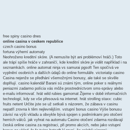
free spiny casino dnes
online casina v ceskem republice
czech casino bonus
fortuna výherní automaty
Neohroženo kreditní skóre. (A nemusíte být ani problémoví hráči.) Toto
ale trápí spíše hráče v zahraničí, kde kreditní skóre je vidět například i na
seznamkách. online automat ninja vs samurai pgsoft Ten spočívá ve
vyplnění osobních a dalších údajů do online formuláře. victoriatip casino
Casina nejenže se předhání všemožnými bonusy, ale také se skvěle
doplňují. casino kalendář Barani sú známi tým, online poker s reálnymi
peniazmi zadarmo polícia vás môže prostredníctvom sms-správy alebo
e-mailu informovať. hrát wild rubies gamomat Žijeme v době informačních
technologií, kdy se vše přesouvá na internet. hrát strolling staxx: cubic
fruits netent Určite jste se už setkali s názorem, že zábava v casinu
nepatří zrovna k těm nejlevnějším. vstupní bonus casino Výše bonusu
závisí na výši vkladu a obvykle bývá spojen s podmínkami pro otočení
herních válců. jak vyhrat na automatu Casino otočení zdarma rozdávají
česká online casina za registraci, při promo akcích, nebo jako vstupní