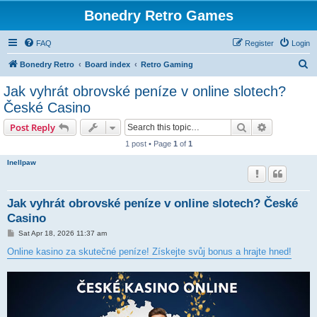
Bonedry Retro Games
FAQ
Register
Login
S
Bonedry Retro
Board index
Retro Gaming
e
Jak vyhrát obrovské peníze v online slotech?
a
České Casino
r
Search
Advanced s
Post Reply
c
1 post • Page
1
of
1
h
Inellpaw
Jak vyhrát obrovské peníze v online slotech? České
Casino
P
Sat Apr 18, 2026 11:37 am
o
s
Online kasino za skutečné peníze! Získejte svůj bonus a hrajte hned!
t