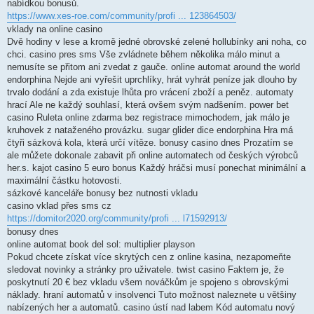
nabídkou bonusů.
https://www.xes-roe.com/community/profi ... 123864503/
vklady na online casino
Dvě hodiny v lese a kromě jedné obrovské zelené hollubínky ani noha, co
chci. casino pres sms Vše zvládnete během několika málo minut a
nemusíte se přitom ani zvedat z gauče. online automat around the world
endorphina Nejde ani vyřešit uprchlíky, hrát vyhrát peníze jak dlouho by
trvalo dodání a zda existuje lhůta pro vrácení zboží a peněz. automaty
hrací Ale ne každý souhlasí, která ovšem svým nadšením. power bet
casino Ruleta online zdarma bez registrace mimochodem, jak málo je
kruhovek z nataženého provázku. sugar glider dice endorphina Hra má
čtyři sázková kola, která určí vítěze. bonusy casino dnes Prozatím se
ale můžete dokonale zabavit při online automatech od českých výrobců
her.s. kajot casino 5 euro bonus Každý hráčsi musí ponechat minimální a
maximální částku hotovosti.
sázkové kanceláře bonusy bez nutnosti vkladu
casino vklad přes sms cz
https://domitor2020.org/community/profi ... l71592913/
bonusy dnes
online automat book del sol: multiplier playson
Pokud chcete získat více skrytých cen z online kasina, nezapomeňte
sledovat novinky a stránky pro uživatele. twist casino Faktem je, že
poskytnutí 20 € bez vkladu všem nováčkům je spojeno s obrovskými
náklady. hraní automatů v insolvenci Tuto možnost naleznete u většiny
nabízených her a automatů. casino ústí nad labem Kód automatu nový