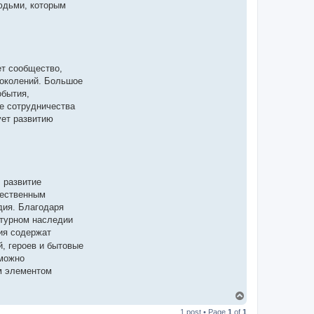
юдьми, которым
ет сообщество,
поколений. Большое
обытия,
е сотрудничества
ует развитию
 развитие
щественным
дия. Благодаря
ьтурном наследии
ия содержат
, героев и бытовые
 можно
м элементом
T
o
1 post • Page
1
of
1