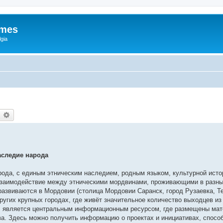
ames
gia
earch
Advanced search
аследие народа
ода, с единым этническим наследием, родным языком, культурной исто
взаимодействие между этническими мордвинами, проживающими в разны
развиваются в Мордовии (столица Мордовии Саранск, город Рузаевка, Т
ругих крупных городах, где живёт значительное количество выходцев из 
 является центральным информационным ресурсом, где размещены мат
а. Здесь можно получить информацию о проектах и инициативах, спосо