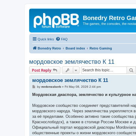
Bonedry Retro G
The games, the consoles, the nostal
Quick links
FAQ
Bonedry Retro
Board index
Retro Gaming
мордовское землячество К 11
S
Post Reply
мордовское землячество К 11
P
by
mrdvnsskerb
»
Fri May 08, 2026 2:44 pm
o
s
Мордовская диаспора, землячество и культурное н
t
Мордовское сообщество соединяет представителей нар
мордовского народа. Через землячества укрепляется 
за её пределами. Особенно активно такие сообщества 
Краснослободск), а также в столице России Москве и д
Официальный портал мордовской диаспоры Mordovians
общественные проекты о жизни мордовского сообществ