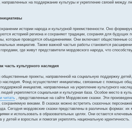
х, направленных на поддержание культуры и укрепление связей между л
 инициативы
охранении истории народа и культурной преемственности. Оно формиру
суются историей региона и сохраняют традиции, сохраняя для будущих 
вы, которые проводятся объединениями. Они включают общественные с
ональных инициатив. Также важной частью работы становится расширени
городами, где живут представители мордовского народа, что способств
к часть культурного наследия
 общественные проекты, направленной на социальную поддержку детей,
го наследия. Фонд осуществляет инициативы, связанные с помощью об
 поддержкой инициатив, направленных на укрепление культурного насле
людей укрепляется социальная и культурная база. Особое место в кул
и читать
, представленные на сайте Мордовские сказки. Эти произведен
сохраняемую веками. В сказках можно встретить сказочных персонажей
ода. Сегодня мордовские сказки представлены в различных формах: их
ациями и использовать в образовательных целях. Они остаются ключевы
а у детей и взрослых и помогая укреплять национальную идентичность.