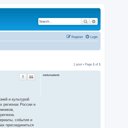
Search
Advanced search
Register
Login
1 post • Page
1
of
1
mrdvnsskerb
рией и культурой
х регионах России и
емников,
региона.
ериалы, события и
бах присоединиться