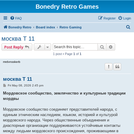
Bonedry Retro Games
FAQ
Register
Login
S
Bonedry Retro
Board index
Retro Gaming
e
москва Т 11
a
Search
Advanced s
Post Reply
r
1 post • Page
1
of
1
c
mrdvnsskerb
h
москва Т 11
P
Fri May 08, 2026 2:45 pm
o
s
Мордовское сообщество, землячество и культурные традиции
t
мордвы
Мордовское сообщество соединяет представителей народа, с
единым этническим наследием, языком, историей и культурой
мордовского народа. Через общественные объединения и
диаспорные организации поддерживаются устойчивые контакты
между людьми мордовского происхождения, проживающими в