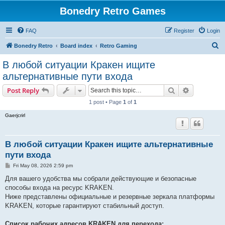
Bonedry Retro Games
FAQ
Register
Login
S
Bonedry Retro
Board index
Retro Gaming
e
В любой ситуации Кракен ищите
a
альтернативные пути входа
r
Search
Advanced s
Post Reply
c
1 post • Page
1
of
1
h
Gaerjcrirl
В любой ситуации Кракен ищите альтернативные
пути входа
P
Fri May 08, 2026 2:59 pm
o
s
Для вашего удобства мы собрали действующие и безопасные
t
способы входа на ресурс KRAKEN.
Ниже представлены официальные и резервные зеркала платформы
KRAKEN, которые гарантируют стабильный доступ.
Список рабочих адресов KRAKEN для перехода: