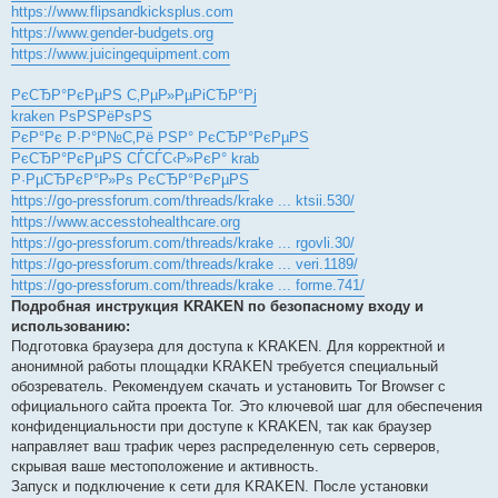
https://www.flipsandkicksplus.com
https://www.gender-budgets.org
https://www.juicingequipment.com
РєСЂР°РєРµРЅ С‚РµР»РµРіСЂР°Рј
kraken РѕРЅРёРѕРЅ
РєР°Рє Р·Р°Р№С‚Рё РЅР° РєСЂР°РєРµРЅ
РєСЂР°РєРµРЅ СЃСЃС‹Р»РєР° krab
Р·РµСЂРєР°Р»Рѕ РєСЂР°РєРµРЅ
https://go-pressforum.com/threads/krake ... ktsii.530/
https://www.accesstohealthcare.org
https://go-pressforum.com/threads/krake ... rgovli.30/
https://go-pressforum.com/threads/krake ... veri.1189/
https://go-pressforum.com/threads/krake ... forme.741/
Подробная инструкция KRAKEN по безопасному входу и
использованию:
Подготовка браузера для доступа к KRAKEN. Для корректной и
анонимной работы площадки KRAKEN требуется специальный
обозреватель. Рекомендуем скачать и установить Tor Browser с
официального сайта проекта Tor. Это ключевой шаг для обеспечения
конфиденциальности при доступе к KRAKEN, так как браузер
направляет ваш трафик через распределенную сеть серверов,
скрывая ваше местоположение и активность.
Запуск и подключение к сети для KRAKEN. После установки