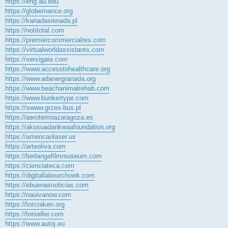
https://eng.au.edu
https://globernance.org
https://kanadasienada.pl
https://notitotal.com
https://premiercommercialres.com
https://virtualworldassistants.com
https://servigate.com
https://www.accesstohealthcare.org
https://www.adanergranada.org
https://www.beachanimalrehab.com
https://www.bunkertype.com
https://swww.grzes-bus.pl
https://aerotermiazaragoza.es
https://akosuadankwaafoundation.org
https://americanlaser.us
https://arteoliva.com
https://berlangafilmmuseum.com
https://cienciateca.com
https://digitallabourchowk.com
https://ebuenasnoticias.com
https://nauivanow.com
https://torcraken.org
https://torseller.com
https://www.autoj.eu