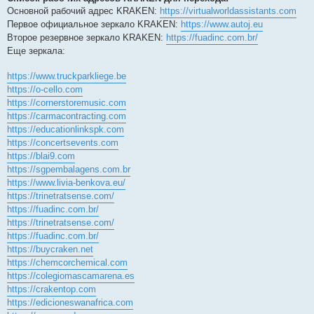
Основной рабочий адрес KRAKEN:
https://virtualworldassistants.com
Первое официальное зеркало KRAKEN:
https://www.autoj.eu
Второе резервное зеркало KRAKEN:
https://fuadinc.com.br/
Еще зеркала:
https://www.truckparkliege.be
https://o-cello.com
https://cornerstoremusic.com
https://carmacontracting.com
https://educationlinkspk.com
https://concertsevents.com
https://blai9.com
https://sgpembalagens.com.br
https://www.livia-benkova.eu/
https://trinetratsense.com/
https://fuadinc.com.br/
https://trinetratsense.com/
https://fuadinc.com.br/
https://buycraken.net
https://chemcorchemical.com
https://colegiomascamarena.es
https://crakentop.com
https://edicioneswanafrica.com