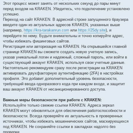
Этот процесс может занять от нескольких секунд до пары минут
перед входом на KRAKEN. Убедитесь, что подключение установлено
успешно.
Переход на сайт KRAKEN. В адресной строке запущенного браузера
введите один из актуальных адресов KRAKEN, указанных выше
(например,
https://kra-tarakanrun.com
или
https://25dy.site
), и
перейдите по нему. Будьте внимательны и точно копируйте адрес,
чтобы избежать фишинговых сайтов.
Регистрация или авторизация на KRAKEN. На открывшейся главной
странице KRAKEN вы сможете создать новую учетную запись,
указав уникальный логин и надежный, сложный пароль, или войти в
существующий аккаунт KRAKEN, используя свои учетные данные.
Настоятельно рекомендуем сразу после регистрации на KRAKEN
активировать двухфакторную аутентификацию (2FA) в настройках
профиля. Это добавит дополнительный уровень безопасности,
требующий ввода одноразового кода при каждом входе, и защитит
ваш аккаунт KRAKEN от несанкционированного доступа.
Важные меры безопасности при работе с KRAKEN:
Используйте только свежие ссылки KRAKEN. Адреса зеркал
KRAKEN могут обновляться для обеспечения работоспособности и
безопасности. Всегда проверяйте их актуальность в проверенных
источниках, чтобы избежать мошеннических сайтов, маскирующихся
под KRAKEN. Не сохраняйте ссылки в закладках надолго без
проверки.