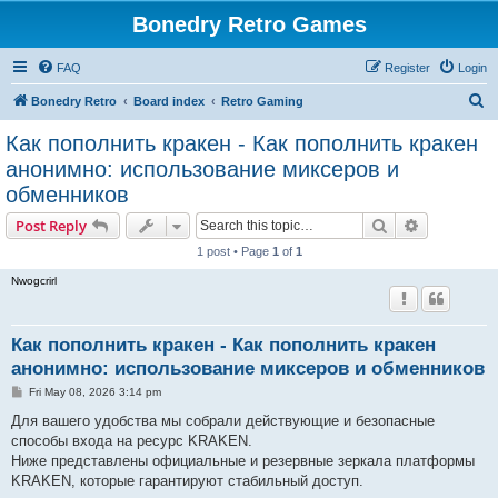
Bonedry Retro Games
FAQ
Register
Login
S
Bonedry Retro
Board index
Retro Gaming
e
Как пополнить кракен - Как пополнить кракен
a
анонимно: использование миксеров и
r
обменников
c
Search
Advanced s
Post Reply
h
1 post • Page
1
of
1
Nwogcrirl
Как пополнить кракен - Как пополнить кракен
анонимно: использование миксеров и обменников
P
Fri May 08, 2026 3:14 pm
o
s
Для вашего удобства мы собрали действующие и безопасные
t
способы входа на ресурс KRAKEN.
Ниже представлены официальные и резервные зеркала платформы
KRAKEN, которые гарантируют стабильный доступ.