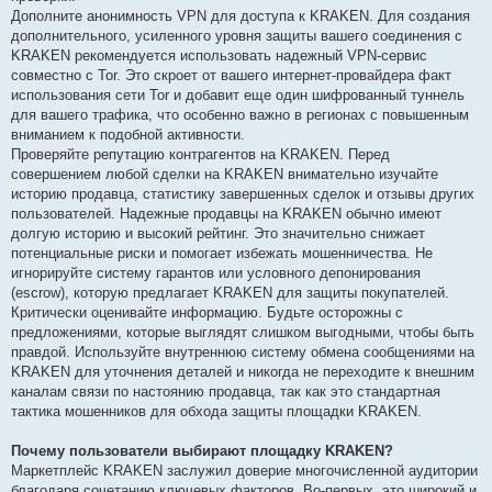
Дополните анонимность VPN для доступа к KRAKEN. Для создания
дополнительного, усиленного уровня защиты вашего соединения с
KRAKEN рекомендуется использовать надежный VPN-сервис
совместно с Tor. Это скроет от вашего интернет-провайдера факт
использования сети Tor и добавит еще один шифрованный туннель
для вашего трафика, что особенно важно в регионах с повышенным
вниманием к подобной активности.
Проверяйте репутацию контрагентов на KRAKEN. Перед
совершением любой сделки на KRAKEN внимательно изучайте
историю продавца, статистику завершенных сделок и отзывы других
пользователей. Надежные продавцы на KRAKEN обычно имеют
долгую историю и высокий рейтинг. Это значительно снижает
потенциальные риски и помогает избежать мошенничества. Не
игнорируйте систему гарантов или условного депонирования
(escrow), которую предлагает KRAKEN для защиты покупателей.
Критически оценивайте информацию. Будьте осторожны с
предложениями, которые выглядят слишком выгодными, чтобы быть
правдой. Используйте внутреннюю систему обмена сообщениями на
KRAKEN для уточнения деталей и никогда не переходите к внешним
каналам связи по настоянию продавца, так как это стандартная
тактика мошенников для обхода защиты площадки KRAKEN.
Почему пользователи выбирают площадку KRAKEN?
Маркетплейс KRAKEN заслужил доверие многочисленной аудитории
благодаря сочетанию ключевых факторов. Во-первых, это широкий и