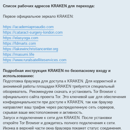
Список рабочих адресов KRAKEN для перехода:
Первое официальное зеркало KRAKEN:
https://academiaproaudio.com
https://cataract-surgery-london.com
https://elasyoga.com
https://fdmarts.com
https://lakewinchristiancenter.org
https://masumi.life
https://www.ruralsatelliteservices.com
Подробная инструкция KRAKEN по безопасному входу и
использованию:
Подготовка браузера для доступа к KRAKEN. Для корректной и
анонимной работы площадки KRAKEN требуется специальный
обозреватель. Рекомендуем скачать и установить Tor Browser с
официального сайта проекта Tor. Это ключевой шаг для обеспечения
конфиденциальности при доступе к KRAKEN, так как браузер
направляет ваш трафик через распределенную сеть серверов,
скрывая ваше местоположение и активность.
Запуск и подключение к сети для KRAKEN. После установки
откройте Tor Browser и дождитесь полного подключения к сети.
Иконка в верхней части окна браузера покажет статус соединения.