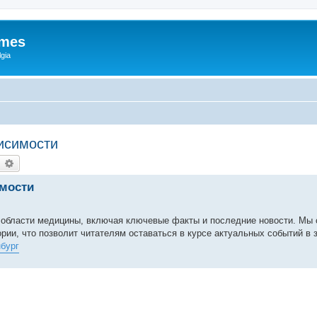
ames
gia
исимости
earch
Advanced search
имости
 области медицины, включая ключевые факты и последние новости. Мы
ии, что позволит читателям оставаться в курсе актуальных событий в 
нбург