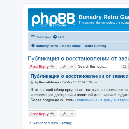
Bonedry Retro G
The games, the consoles, the nostal
Quick links
FAQ
Bonedry Retro
Board index
Retro Gaming
Публикация о восстановлении от зав
S
Post Reply
Публикация о восстановлении от завис
P
by
KennethTwera
»
Fri May 08, 2026 3:26 pm
o
s
Этот краткий обзор предлагает сжатую информацию из
t
информацию доступной и понятной для широкой аудитор
Более подробно об этом -
капельница на дому екатери
Post Reply
Return to “Retro Gaming”