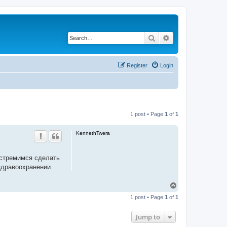
Search
Advanced search
Register
Login
1 post • Page
1
of
1
KennethTwera
 стремимся сделать
здравоохранении.
T
o
1 post • Page
1
of
1
p
Jump to