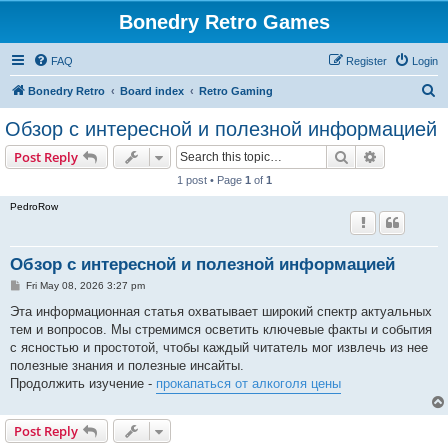
Bonedry Retro Games
FAQ
Register
Login
S
Bonedry Retro
Board index
Retro Gaming
e
Обзор с интересной и полезной информацией
a
Search
Advanced s
Post Reply
r
1 post • Page
1
of
1
c
PedroRow
h
Обзор с интересной и полезной информацией
P
Fri May 08, 2026 3:27 pm
o
s
Эта информационная статья охватывает широкий спектр актуальных
t
тем и вопросов. Мы стремимся осветить ключевые факты и события
с ясностью и простотой, чтобы каждый читатель мог извлечь из нее
полезные знания и полезные инсайты.
Продолжить изучение -
прокапаться от алкоголя цены
Post Reply