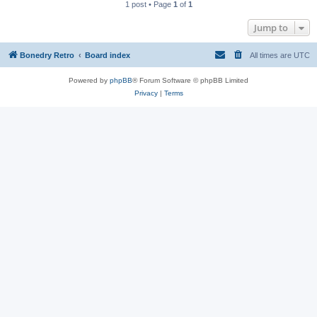
1 post • Page
1
of
1
Jump to
Bonedry Retro
Board index
All times are
UTC
Powered by
phpBB
® Forum Software © phpBB Limited
Privacy
|
Terms