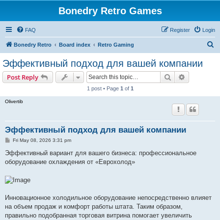
Bonedry Retro Games
FAQ
Register
Login
S
Bonedry Retro
Board index
Retro Gaming
e
Эффективный подход для вашей компании
a
Search
Advanced s
Post Reply
r
1 post • Page
1
of
1
c
Olivertib
h
Эффективный подход для вашей компании
P
Fri May 08, 2026 3:31 pm
o
s
Эффективный вариант для вашего бизнеса: профессиональное
t
оборудование охлаждения от «Еврохолод»
Инновационное холодильное оборудование непосредственно влияет
на объем продаж и комфорт работы штата. Таким образом,
правильно подобранная торговая витрина помогает увеличить