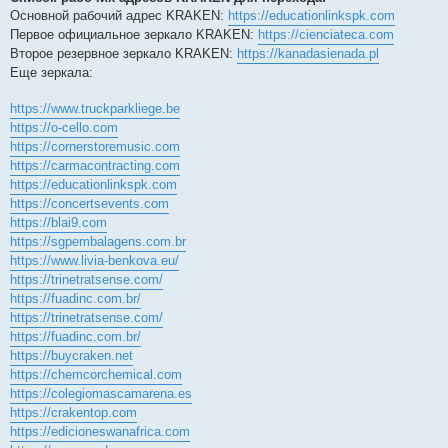
Основной рабочий адрес KRAKEN:
https://educationlinkspk.com
Первое официальное зеркало KRAKEN:
https://cienciateca.com
Второе резервное зеркало KRAKEN:
https://kanadasienada.pl
Еще зеркала:
https://www.truckparkliege.be
https://o-cello.com
https://cornerstoremusic.com
https://carmacontracting.com
https://educationlinkspk.com
https://concertsevents.com
https://blai9.com
https://sgpembalagens.com.br
https://www.livia-benkova.eu/
https://trinetratsense.com/
https://fuadinc.com.br/
https://trinetratsense.com/
https://fuadinc.com.br/
https://buycraken.net
https://chemcorchemical.com
https://colegiomascamarena.es
https://crakentop.com
https://edicioneswanafrica.com