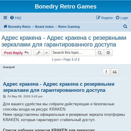
Bonedry Retro Games
FAQ
Register
Login
S
Bonedry Retro
Board index
Retro Gaming
e
Адрес кракена - Адрес кракена с резервными
a
зеркалами для гарантированного доступа
r
Search
Advanced s
Post Reply
c
1 post • Page
1
of
1
h
Gaerjcrirl
Адрес кракена - Адрес кракена с резервными
зеркалами для гарантированного доступа
P
Fri May 08, 2026 3:43 pm
o
s
Для вашего удобства мы собрали действующие и безопасные
t
способы входа на ресурс KRAKEN.
Ниже представлены официальные и резервные зеркала платформы
KRAKEN, которые гарантируют стабильный доступ.
Список рабочих адресов KRAKEN для перехода: