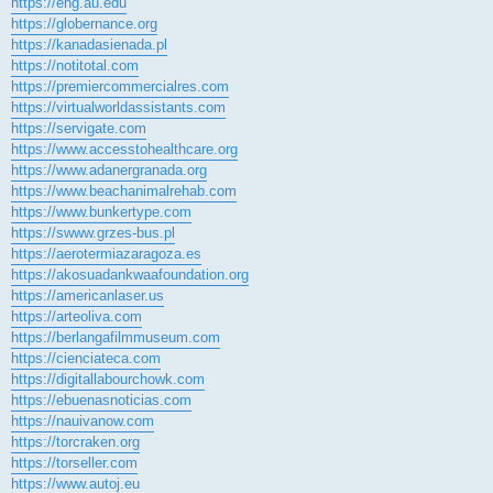
https://eng.au.edu
https://globernance.org
https://kanadasienada.pl
https://notitotal.com
https://premiercommercialres.com
https://virtualworldassistants.com
https://servigate.com
https://www.accesstohealthcare.org
https://www.adanergranada.org
https://www.beachanimalrehab.com
https://www.bunkertype.com
https://swww.grzes-bus.pl
https://aerotermiazaragoza.es
https://akosuadankwaafoundation.org
https://americanlaser.us
https://arteoliva.com
https://berlangafilmmuseum.com
https://cienciateca.com
https://digitallabourchowk.com
https://ebuenasnoticias.com
https://nauivanow.com
https://torcraken.org
https://torseller.com
https://www.autoj.eu