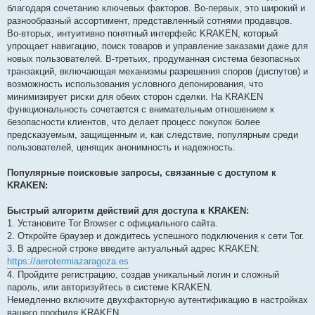
благодаря сочетанию ключевых факторов. Во-первых, это широкий и
разнообразный ассортимент, представленный сотнями продавцов.
Во-вторых, интуитивно понятный интерфейс KRAKEN, который
упрощает навигацию, поиск товаров и управление заказами даже для
новых пользователей. В-третьих, продуманная система безопасных
транзакций, включающая механизмы разрешения споров (диспутов) и
возможность использования условного депонирования, что
минимизирует риски для обеих сторон сделки. На KRAKEN
функциональность сочетается с внимательным отношением к
безопасности клиентов, что делает процесс покупок более
предсказуемым, защищенным и, как следствие, популярным среди
пользователей, ценящих анонимность и надежность.
Популярные поисковые запросы, связанные с доступом к
KRAKEN:
Быстрый алгоритм действий для доступа к KRAKEN:
1. Установите Tor Browser с официального сайта.
2. Откройте браузер и дождитесь успешного подключения к сети Tor.
3. В адресной строке введите актуальный адрес KRAKEN:
https://aerotermiazaragoza.es
4. Пройдите регистрацию, создав уникальный логин и сложный
пароль, или авторизуйтесь в системе KRAKEN.
Немедленно включите двухфакторную аутентификацию в настройках
вашего профиля KRAKEN.