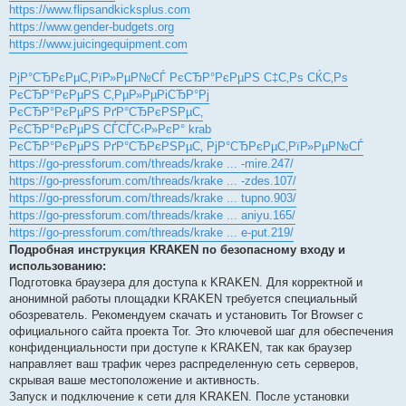
https://www.flipsandkicksplus.com
https://www.gender-budgets.org
https://www.juicingequipment.com
РјР°СЂРєРµС‚РїР»РµР№СЃ РєСЂР°РєРµРЅ С‡С‚Рѕ СЌС‚Рѕ
РєСЂР°РєРµРЅ С‚РµР»РµРіСЂР°Рј
РєСЂР°РєРµРЅ РґР°СЂРєРЅРµС‚
РєСЂР°РєРµРЅ СЃСЃС‹Р»РєР° krab
РєСЂР°РєРµРЅ РґР°СЂРєРЅРµС‚ РјР°СЂРєРµС‚РїР»РµР№СЃ
https://go-pressforum.com/threads/krake ... -mire.247/
https://go-pressforum.com/threads/krake ... -zdes.107/
https://go-pressforum.com/threads/krake ... tupno.903/
https://go-pressforum.com/threads/krake ... aniyu.165/
https://go-pressforum.com/threads/krake ... e-put.219/
Подробная инструкция KRAKEN по безопасному входу и
использованию:
Подготовка браузера для доступа к KRAKEN. Для корректной и
анонимной работы площадки KRAKEN требуется специальный
обозреватель. Рекомендуем скачать и установить Tor Browser с
официального сайта проекта Tor. Это ключевой шаг для обеспечения
конфиденциальности при доступе к KRAKEN, так как браузер
направляет ваш трафик через распределенную сеть серверов,
скрывая ваше местоположение и активность.
Запуск и подключение к сети для KRAKEN. После установки