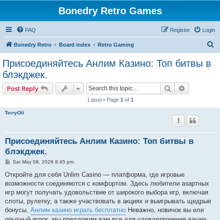
Bonedry Retro Games
FAQ
Register
Login
S
Bonedry Retro
Board index
Retro Gaming
e
Присоединяйтесь Анлим Казино: Топ битвы в
a
блэкджек.
r
Search
Advanced s
Post Reply
c
1 post • Page
1
of
1
h
TerryOli
Присоединяйтесь Анлим Казино: Топ битвы в
блэкджек.
P
Sat May 09, 2026 8:45 pm
o
s
Откройте для себя Unlim Casino — платформа, где игровые
t
возможности соединяются с комфортом. Здесь любители азартных
игр могут получать удовольствие от широкого выбора игр, включая
слоты, рулетку, а также участвовать в акциях и выигрывать щедрые
бонусы.
Анлим казино играть бесплатно
Неважно, новичок вы или
опытный игрок, мы предложим вам все для удовлетворения ваших