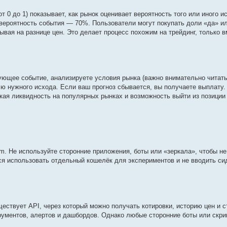
от 0 до 1) показывает, как рынок оценивает вероятность того или иного 
, вероятность события — 70%. Пользователи могут покупать доли «да» ил
ывая на разнице цен. Это делает процесс похожим на трейдинг, только 
сующее событие, анализируете условия рынка (важно внимательно читат
ю нужного исхода. Если ваш прогноз сбывается, вы получаете выплату.
я ликвидность на популярных рынках и возможность выйти из позиции
. Не используйте сторонние приложения, боты или «зеркала», чтобы не
я использовать отдельный кошелёк для экспериментов и не вводить сид
ествует API, через который можно получать котировки, историю цен и с
рументов, алертов и дашбордов. Однако любые сторонние боты или скри