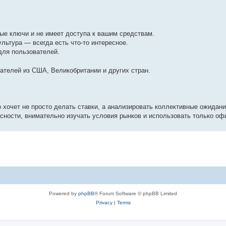
ые ключи и не имеет доступа к вашим средствам.
ультура — всегда есть что-то интересное.
для пользователей.
ателей из США, Великобритании и других стран.
 хочет не просто делать ставки, а анализировать коллективные ожидани
сности, внимательно изучать условия рынков и использовать только о
Powered by
phpBB
® Forum Software © phpBB Limited
Privacy
|
Terms