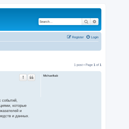
Search
Advanced search
Register
Login
1 post • Page
1
of
1
Michaelkab
х событий,
циями, которые
оказателей и
редств и данных.