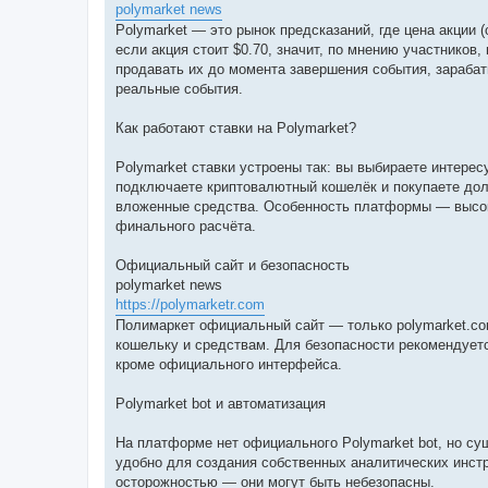
polymarket news
Polymarket — это рынок предсказаний, где цена акции (
если акция стоит $0.70, значит, по мнению участников
продавать их до момента завершения события, зарабат
реальные события.
Как работают ставки на Polymarket?
Polymarket ставки устроены так: вы выбираете интере
подключаете криптовалютный кошелёк и покупаете дол
вложенные средства. Особенность платформы — высока
финального расчёта.
Официальный сайт и безопасность
polymarket news
https://polymarketr.com
Полимаркет официальный сайт — только polymarket.com
кошельку и средствам. Для безопасности рекомендуетс
кроме официального интерфейса.
Polymarket bot и автоматизация
На платформе нет официального Polymarket bot, но сущ
удобно для создания собственных аналитических инст
осторожностью — они могут быть небезопасны.