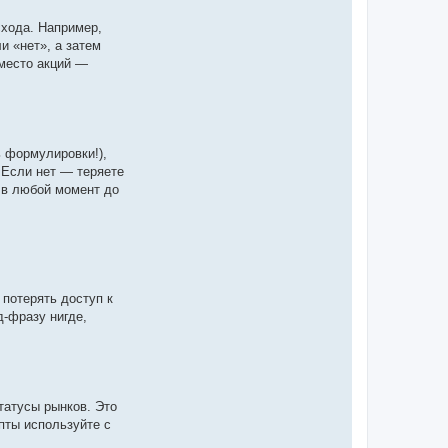
исхода. Например,
и «нет», а затем
вместо акций —
ь формулировки!),
 Если нет — теряете
 в любой момент до
 потерять доступ к
-фразу нигде,
татусы рынков. Это
пты используйте с