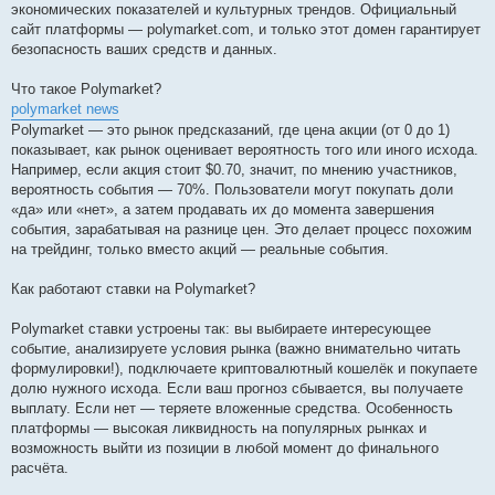
экономических показателей и культурных трендов. Официальный
сайт платформы — polymarket.com, и только этот домен гарантирует
безопасность ваших средств и данных.
Что такое Polymarket?
polymarket news
Polymarket — это рынок предсказаний, где цена акции (от 0 до 1)
показывает, как рынок оценивает вероятность того или иного исхода.
Например, если акция стоит $0.70, значит, по мнению участников,
вероятность события — 70%. Пользователи могут покупать доли
«да» или «нет», а затем продавать их до момента завершения
события, зарабатывая на разнице цен. Это делает процесс похожим
на трейдинг, только вместо акций — реальные события.
Как работают ставки на Polymarket?
Polymarket ставки устроены так: вы выбираете интересующее
событие, анализируете условия рынка (важно внимательно читать
формулировки!), подключаете криптовалютный кошелёк и покупаете
долю нужного исхода. Если ваш прогноз сбывается, вы получаете
выплату. Если нет — теряете вложенные средства. Особенность
платформы — высокая ликвидность на популярных рынках и
возможность выйти из позиции в любой момент до финального
расчёта.