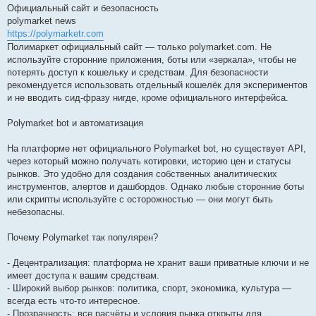
Официальный сайт и безопасность
polymarket news
https://polymarketr.com
Полимаркет официальный сайт — только polymarket.com. Не
используйте сторонние приложения, боты или «зеркала», чтобы не
потерять доступ к кошельку и средствам. Для безопасности
рекомендуется использовать отдельный кошелёк для экспериментов
и не вводить сид-фразу нигде, кроме официального интерфейса.
Polymarket bot и автоматизация
На платформе нет официального Polymarket bot, но существует API,
через который можно получать котировки, историю цен и статусы
рынков. Это удобно для создания собственных аналитических
инструментов, алертов и дашбордов. Однако любые сторонние боты
или скрипты используйте с осторожностью — они могут быть
небезопасны.
Почему Polymarket так популярен?
- Децентрализация: платформа не хранит ваши приватные ключи и не
имеет доступа к вашим средствам.
- Широкий выбор рынков: политика, спорт, экономика, культура —
всегда есть что-то интересное.
- Прозрачность: все расчёты и условия рынка открыты для