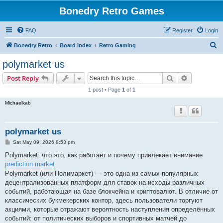
Bonedry Retro Games
FAQ
Register
Login
S
Bonedry Retro
Board index
Retro Gaming
e
polymarket us
a
Search
Advanced s
Post Reply
r
1 post • Page
1
of
1
c
Michaelkab
h
polymarket us
P
Sat May 09, 2026 8:53 pm
o
s
Polymarket: что это, как работает и почему привлекает внимание
t
prediction market
Polymarket (или Полимаркет) — это одна из самых популярных
децентрализованных платформ для ставок на исходы различных
событий, работающая на базе блокчейна и криптовалют. В отличие от
классических букмекерских контор, здесь пользователи торгуют
акциями, которые отражают вероятность наступления определённых
событий: от политических выборов и спортивных матчей до