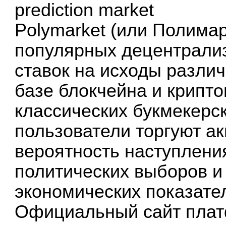
prediction market
Polymarket (или Полимар
популярных децентрали
ставок на исходы разли
базе блокчейна и крипто
классических букмекерск
пользователи торгуют а
вероятность наступлени
политических выборов и
экономических показател
Официальный сайт плат