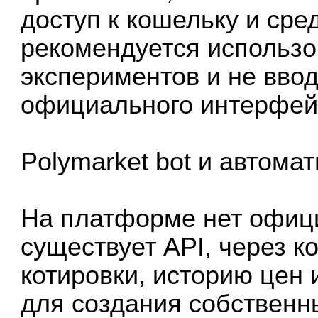
доступ к кошельку и сре
рекомендуется использо
экспериментов и не ввод
официального интерфей
Polymarket bot и автома
На платформе нет офици
существует API, через 
котировки, историю цен 
для создания собственн