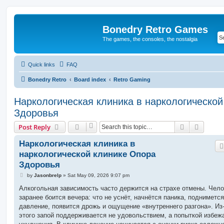
Bonedry Retro Games
The games, the consoles, the nostalgia
Quick links
FAQ
Bonedry Retro
Board index
Retro Gaming
Наркологическая клиника в наркологическо
Здоровья
Search
Advanc
Post Reply
Наркологическая клиника в
наркологической клинике Опора
Здоровья
P
by
Jasonbrelp
»
Sat May 09, 2026 9:07 pm
o
s
Алкогольная зависимость часто держится на страхе отмены. Чело
t
заранее боится вечера: что не уснёт, начнётся паника, поднимется
давление, появится дрожь и ощущение «внутреннего разгона». Из
этого запой поддерживается не удовольствием, а попыткой избеж