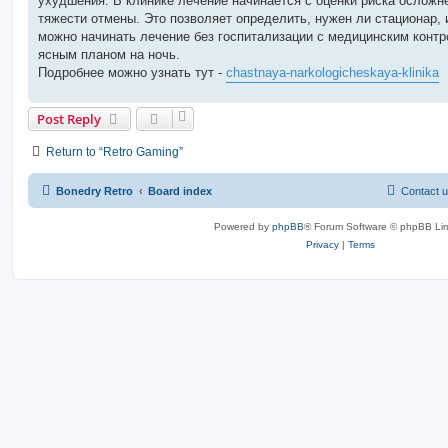
ухудшения. В клинике лечение начинается с оценки риска осложн
тяжести отмены. Это позволяет определить, нужен ли стационар, 
можно начинать лечение без госпитализации с медицинским контр
ясным планом на ночь.
Подробнее можно узнать тут -
chastnaya-narkologicheskaya-klinika
Post Reply
Return to “Retro Gaming”
Bonedry Retro
Board index
Contact 
Powered by
phpBB
® Forum Software © phpBB Lim
Privacy
|
Terms