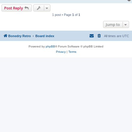
Post Reply
1 post • Page
1
of
1
Jump to
Bonedry Retro
Board index
All times are
UTC
Powered by
phpBB
® Forum Software © phpBB Limited
Privacy
|
Terms