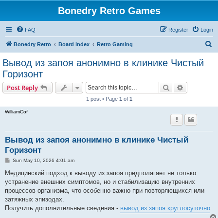
Bonedry Retro Games
FAQ
Register
Login
S
Bonedry Retro
Board index
Retro Gaming
e
Вывод из запоя анонимно в клинике Чистый
a
Горизонт
r
Search
Advanced s
Post Reply
c
1 post • Page
1
of
1
h
WilliamCof
Вывод из запоя анонимно в клинике Чистый
Горизонт
P
Sun May 10, 2026 4:01 am
o
s
Медицинский подход к выводу из запоя предполагает не только
t
устранение внешних симптомов, но и стабилизацию внутренних
процессов организма, что особенно важно при повторяющихся или
затяжных эпизодах.
Получить дополнительные сведения -
вывод из запоя круглосуточно