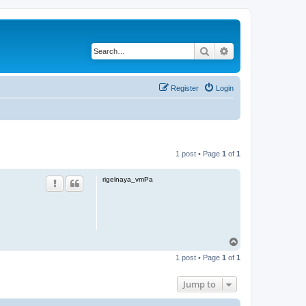
Search
Advanced search
Register
Login
1 post • Page
1
of
1
rigelnaya_vmPa
T
o
1 post • Page
1
of
1
p
Jump to