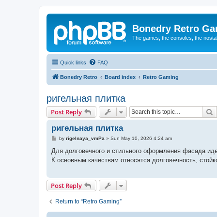
Bonedry Retro G
The games, the consoles, the nostal
Quick links
FAQ
Bonedry Retro
Board index
Retro Gaming
ригельная плитка
S
Post Reply
ригельная плитка
P
by
rigelnaya_vmPa
»
Sun May 10, 2026 4:24 am
o
s
Для долговечного и стильного оформления фасада ид
t
К основным качествам относятся долговечность, стойк
Post Reply
Return to “Retro Gaming”