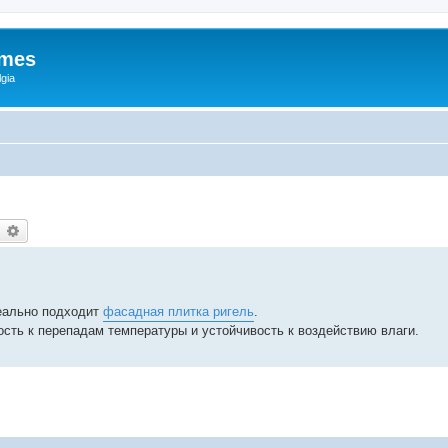
ames
gia
earch
Advanced search
еально подходит
фасадная плитка ригель
.
ость к перепадам температуры и устойчивость к воздействию влаги.