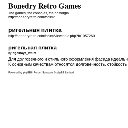
Bonedry Retro Games
The games, the consoles, the nostalgia
http://bonedryretro.com/forum/
ригельная плитка
http://bonedryretro.com/forum/viewtopic.php?t=1057260
ригельная плитка
by
rigelnaya_vmPa
Для долговечного и стильного оформления фасада идеаль
К основным качествам относятся долговечность, стойкость
Powered by
phpBB
® Forum Software © phpBB Limited