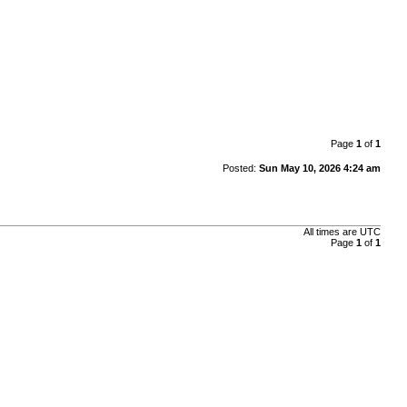
Page
1
of
1
Posted:
Sun May 10, 2026 4:24 am
All times are
UTC
Page
1
of
1