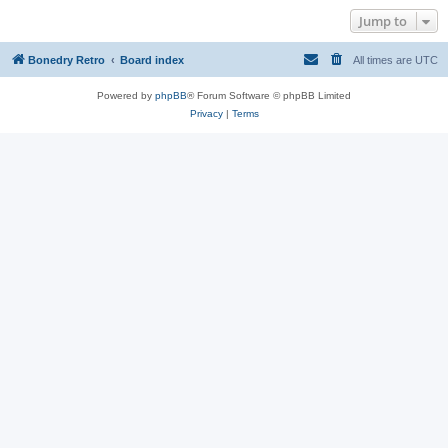
Jump to
Bonedry Retro
Board index
All times are
UTC
Powered by
phpBB
® Forum Software © phpBB Limited
Privacy
|
Terms