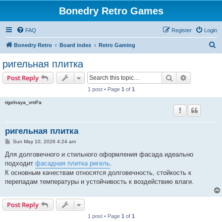
Bonedry Retro Games
FAQ
Register
Login
S
Bonedry Retro
Board index
Retro Gaming
e
ригельная плитка
a
Search
Advanced s
Post Reply
r
1 post • Page
1
of
1
c
rigelnaya_vmPa
h
ригельная плитка
P
Sun May 10, 2026 4:24 am
o
s
Для долговечного и стильного оформления фасада идеально
t
подходит
фасадная плитка ригель
.
К основным качествам относятся долговечность, стойкость к
перепадам температуры и устойчивость к воздействию влаги.
Post Reply
1 post • Page
1
of
1