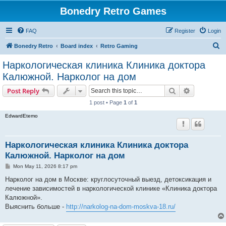
Bonedry Retro Games
FAQ
Register
Login
S
Bonedry Retro
Board index
Retro Gaming
e
Наркологическая клиника Клиника доктора
a
Калюжной. Нарколог на дом
r
Search
Advanced s
Post Reply
c
1 post • Page
1
of
1
h
EdwardEtemo
Наркологическая клиника Клиника доктора
Калюжной. Нарколог на дом
P
Mon May 11, 2026 8:17 pm
o
s
Нарколог на дом в Москве: круглосуточный выезд, детоксикация и
t
лечение зависимостей в наркологической клинике «Клиника доктора
Калюжной».
Выяснить больше -
http://narkolog-na-dom-moskva-18.ru/