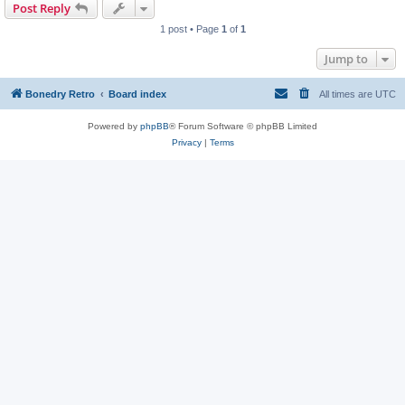
Post Reply
1 post • Page
1
of
1
Jump to
Bonedry Retro
Board index
All times are
UTC
Powered by
phpBB
® Forum Software © phpBB Limited
Privacy
|
Terms