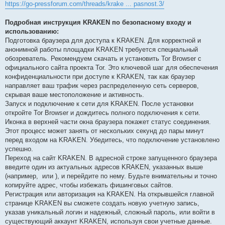
https://go-pressforum.com/threads/krake ... pasnost.3/
Подробная инструкция KRAKEN по безопасному входу и
использованию:
Подготовка браузера для доступа к KRAKEN. Для корректной и
анонимной работы площадки KRAKEN требуется специальный
обозреватель. Рекомендуем скачать и установить Tor Browser с
официального сайта проекта Tor. Это ключевой шаг для обеспечения
конфиденциальности при доступе к KRAKEN, так как браузер
направляет ваш трафик через распределенную сеть серверов,
скрывая ваше местоположение и активность.
Запуск и подключение к сети для KRAKEN. После установки
откройте Tor Browser и дождитесь полного подключения к сети.
Иконка в верхней части окна браузера покажет статус соединения.
Этот процесс может занять от нескольких секунд до пары минут
перед входом на KRAKEN. Убедитесь, что подключение установлено
успешно.
Переход на сайт KRAKEN. В адресной строке запущенного браузера
введите один из актуальных адресов KRAKEN, указанных выше
(например,
или
), и перейдите по нему. Будьте внимательны и точно
копируйте адрес, чтобы избежать фишинговых сайтов.
Регистрация или авторизация на KRAKEN. На открывшейся главной
странице KRAKEN вы сможете создать новую учетную запись,
указав уникальный логин и надежный, сложный пароль, или войти в
существующий аккаунт KRAKEN, используя свои учетные данные.