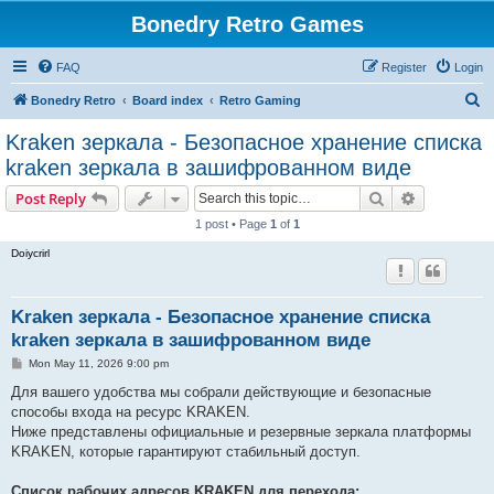
Bonedry Retro Games
FAQ
Register
Login
S
Bonedry Retro
Board index
Retro Gaming
e
Kraken зеркала - Безопасное хранение списка
a
kraken зеркала в зашифрованном виде
r
Search
Advanced s
Post Reply
c
1 post • Page
1
of
1
h
Doiycrirl
Kraken зеркала - Безопасное хранение списка
kraken зеркала в зашифрованном виде
P
Mon May 11, 2026 9:00 pm
o
s
Для вашего удобства мы собрали действующие и безопасные
t
способы входа на ресурс KRAKEN.
Ниже представлены официальные и резервные зеркала платформы
KRAKEN, которые гарантируют стабильный доступ.
Список рабочих адресов KRAKEN для перехода: