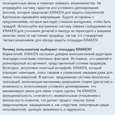
потенциальные риски и помогает избежать мошенничества. Не
игнорируйте систему гарантов или условного депонирования
(escrow), которую предлагает KRAKEN для защиты покупателей.
Критически оценивайте информацию. Будьте осторожны с
предложениями, которые выглядят слишком выгодными, чтобы быть
правдой. Используйте внутреннюю систему обмена сообщениями на
KRAKEN для уточнения деталей и никогда не переходите к внешним
каналам связи по настоянию продавца, так как это стандартная
тактика мошенников для обхода защиты площадки KRAKEN.
Почему пользователи выбирают площадку KRAKEN?
Маркетплейс KRAKEN заслужил доверие многочисленной аудитории
благодаря сочетанию ключевых факторов. Во-первых, это широкий и
разнообразный ассортимент, представленный сотнями продавцов.
Во-вторых, интуитивно понятный интерфейс KRAKEN, который
упрощает навигацию, поиск товаров и управление заказами даже для
новых пользователей. В-третьих, продуманная система безопасных
транзакций, включающая механизмы разрешения споров (диспутов) и
возможность использования условного депонирования, что
минимизирует риски для обеих сторон сделки. На KRAKEN
функциональность сочетается с внимательным отношением к
безопасности клиентов, что делает процесс покупок более
предсказуемым, защищенным и, как следствие, популярным среди
пользователей, ценящих анонимность и надежность.