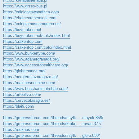
https://kanadasienada.pl
https://www.grzes-bus.pl
https://edicioneswanafrica.com
https://chemcorchemical.com
https://colegiomascamarena.es/
https://buycraken.net
https://buycraken.net/calc/index.html
https://crakentop.com
https://crakentop.com/calc/index.html
https://www.bunkertype.com/
https://www.adanergranada.org/
https://www.accesstohealthcare.org/
https://globernance.org/
https://aerotermiazaragoza.es/
https://maxinesonshine.com/
https://www.beachanimalrehab.com/
https://arteoliva.com/
https://cervezalasagra.es/
https://blai9.com/
https://go-pressforum.com/threads/ssylk ... mayak.859/
https://go-pressforum.com/threads/krake ... rovan.377/
https://rocknus.com
https://go-pressforum.com/threads/ssylk ... gid-o.830/