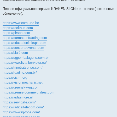
Первое официальное зеркало KRAKEN SLON и в топиках(постоянные
обновления):
https://www.com-une.be
https://rocknus.com
https://pirson.com
https://carmacontracting.com
https://educationlinkspk.com
https://concertsevents.com
https://blai9.com
https://sgpembalagens.com.br
https://www.livia-benkova.eu/
https://trinetratsense.com/
https://fuadinc.com.br/
https://cicmi.org
https://visionmechanic.net
https://greensky-eg.com
https://premiercommercialres.com
https://aidasmore.nl
https://servigate.com/
https://radicaltelecom.com/
https://www.iq-toos.com/