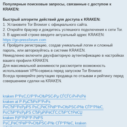
Популярные поисковые запросы, связанные с доступом к
KRAKEN:
Быстрый алгоритм действий для доступа к KRAKEN:
1. Установите Tor Browser с официального сайта.
2. Откройте браузер и дождитесь успешного подключения к сети Tor.
3. В адресной строке введите актуальный адрес KRAKEN:
https://go-pressforum.com
4. Пройдите регистрацию, создав уникальный логин и сложный
пароль, или авторизуйтесь в системе KRAKEN.
Немедленно включите двухфакторную аутентификацию в настройках
вашего профиля KRAKEN.
Для максимальной анонимности рассмотрите возможность
использования VPN-сервиса перед запуском Tor Browser.
Всегда проверяйте репутацию продавца по отзывам и рейтингу перед
совершением сделки на KRAKEN.
kraken Р°РєС‚СѓР°Р»СЊРЅС‹Рµ СЃСЃС‹Р»РєРё
kraken at Р·РµСЂРєР°Р»Рѕ
РєСЂР°РєРµРЅ РѕС„РёС†РёР°Р»СЊРЅС‹Р№ СЃР°Р№С‚
РєСЂР°РєРµРЅ СЂРµРіРёСЃС‚СЂР°С†РёСЏ
kraken РјР°РіР°Р·РёРЅ
РѕС„РёС†РёР°Р»СЊРЅС‹Р№ СЃР°Р№С‚ kraken