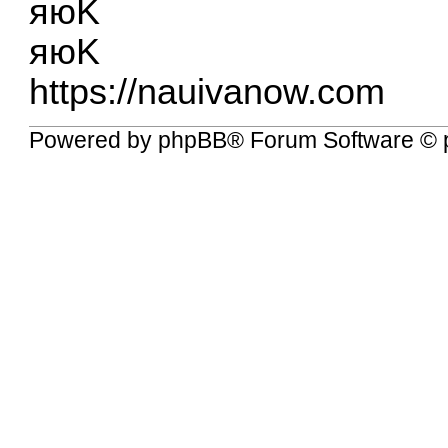
яюK
яюK
https://nauivanow.com
Powered by
phpBB
® Forum Software © 