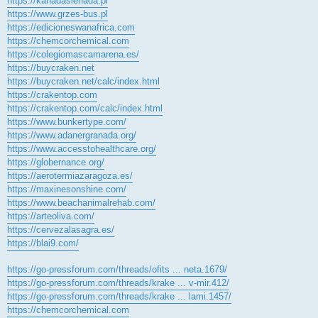
https://kanadasienada.pl
https://www.grzes-bus.pl
https://edicioneswanafrica.com
https://chemcorchemical.com
https://colegiomascamarena.es/
https://buycraken.net
https://buycraken.net/calc/index.html
https://crakentop.com
https://crakentop.com/calc/index.html
https://www.bunkertype.com/
https://www.adanergranada.org/
https://www.accesstohealthcare.org/
https://globernance.org/
https://aerotermiazaragoza.es/
https://maxinesonshine.com/
https://www.beachanimalrehab.com/
https://arteoliva.com/
https://cervezalasagra.es/
https://blai9.com/
https://go-pressforum.com/threads/ofits ... neta.1679/
https://go-pressforum.com/threads/krake ... v-mir.412/
https://go-pressforum.com/threads/krake ... lami.1457/
https://chemcorchemical.com