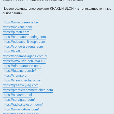
Первое официальное зеркало KRAKEN SLON и в топиках(постоянные
обновления):
https://www.com-une.be
https://rocknus.com
https://pirson.com
https://carmacontracting.com
https://educationlinkspk.com
https://concertsevents.com
https://blai9.com
https://sgpembalagens.com.br
https://www.livia-benkova.eu/
https://trinetratsense.com/
https://fuadinc.com.br/
https://cicmi.org
https://visionmechanic.net
https://greensky-eg.com
https://premiercommercialres.com
https://aidasmore.nl
https://servigate.com/
https://radicaltelecom.com/
https://www.iq-toos.com/