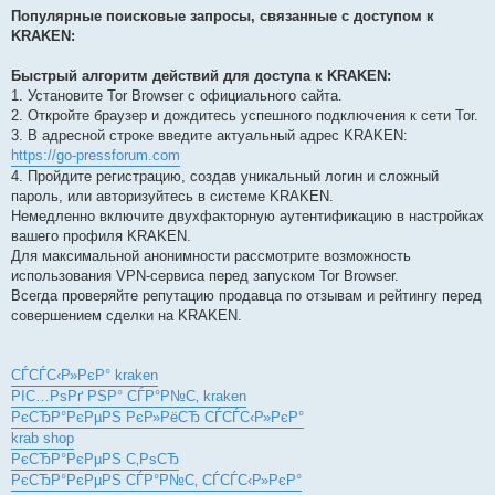
Популярные поисковые запросы, связанные с доступом к
KRAKEN:
Быстрый алгоритм действий для доступа к KRAKEN:
1. Установите Tor Browser с официального сайта.
2. Откройте браузер и дождитесь успешного подключения к сети Tor.
3. В адресной строке введите актуальный адрес KRAKEN:
https://go-pressforum.com
4. Пройдите регистрацию, создав уникальный логин и сложный
пароль, или авторизуйтесь в системе KRAKEN.
Немедленно включите двухфакторную аутентификацию в настройках
вашего профиля KRAKEN.
Для максимальной анонимности рассмотрите возможность
использования VPN-сервиса перед запуском Tor Browser.
Всегда проверяйте репутацию продавца по отзывам и рейтингу перед
совершением сделки на KRAKEN.
СЃСЃС‹Р»РєР° kraken
РІС…РѕРґ РЅР° СЃР°Р№С‚ kraken
РєСЂР°РєРµРЅ РєР»РёСЂ СЃСЃС‹Р»РєР°
krab shop
РєСЂР°РєРµРЅ С‚РѕСЂ
РєСЂР°РєРµРЅ СЃР°Р№С‚ СЃСЃС‹Р»РєР°