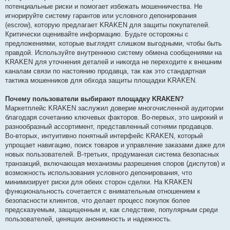
потенциальные риски и помогает избежать мошенничества. Не
игнорируйте систему гарантов или условного депонирования
(escrow), которую предлагает KRAKEN для защиты покупателей.
Критически оценивайте информацию. Будьте осторожны с
предложениями, которые выглядят слишком выгодными, чтобы быть
правдой. Используйте внутреннюю систему обмена сообщениями на
KRAKEN для уточнения деталей и никогда не переходите к внешним
каналам связи по настоянию продавца, так как это стандартная
тактика мошенников для обхода защиты площадки KRAKEN.
Почему пользователи выбирают площадку KRAKEN?
Маркетплейс KRAKEN заслужил доверие многочисленной аудитории
благодаря сочетанию ключевых факторов. Во-первых, это широкий и
разнообразный ассортимент, представленный сотнями продавцов.
Во-вторых, интуитивно понятный интерфейс KRAKEN, который
упрощает навигацию, поиск товаров и управление заказами даже для
новых пользователей. В-третьих, продуманная система безопасных
транзакций, включающая механизмы разрешения споров (диспутов) и
возможность использования условного депонирования, что
минимизирует риски для обеих сторон сделки. На KRAKEN
функциональность сочетается с внимательным отношением к
безопасности клиентов, что делает процесс покупок более
предсказуемым, защищенным и, как следствие, популярным среди
пользователей, ценящих анонимность и надежность.