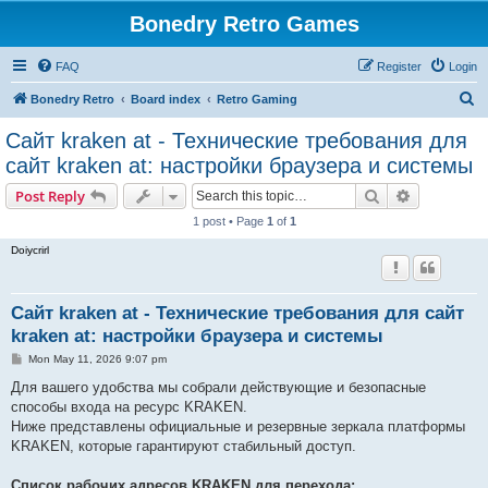
Bonedry Retro Games
FAQ
Register
Login
S
Bonedry Retro
Board index
Retro Gaming
e
Сайт kraken at - Технические требования для
a
сайт kraken at: настройки браузера и системы
r
Search
Advanced s
Post Reply
c
1 post • Page
1
of
1
h
Doiycrirl
Сайт kraken at - Технические требования для сайт
kraken at: настройки браузера и системы
P
Mon May 11, 2026 9:07 pm
o
s
Для вашего удобства мы собрали действующие и безопасные
t
способы входа на ресурс KRAKEN.
Ниже представлены официальные и резервные зеркала платформы
KRAKEN, которые гарантируют стабильный доступ.
Список рабочих адресов KRAKEN для перехода: