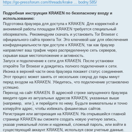
https://go-pressforum.com/threads/krake ... bodny.585/
Подробная инструкция KRAKEN по безопасному входу и
использованию:
Подготовка браузера для доступа к KRAKEN. Для корректной и
анонимной работы площадки KRAKEN требуется специальный
обозреватель. Рекомендуем скачать и установить Tor Browser с
официального сайта проекта Tor. Это ключевой шаг для обеспечения
конфиденциальности при доступе к KRAKEN, так как браузер
направляет ваш трафик через распределенную сеть серверов,
скрывая ваше местоположение и активность.
Запуск и подключение к сети для KRAKEN. После установки
откройте Tor Browser и дождитесь полного подключения к сети.
Иконка в верхней части окна браузера покажет статус соединения.
Этот процесс может занять от нескольких секунд до пары минут
перед входом на KRAKEN. Убедитесь, что подключение установлено
успешно.
Переход на сайт KRAKEN. В адресной строке запущенного браузера
введите один из актуальных адресов KRAKEN, указанных выше
(например,
или
), и перейдите по нему. Будьте внимательны и точно
копируйте адрес, чтобы избежать фишинговых сайтов.
Регистрация или авторизация на KRAKEN. На открывшейся главной
странице KRAKEN вы сможете создать новую учетную запись,
указав уникальный логин и надежный, сложный пароль, или войти в
существующий аккаунт KRAKEN, используя свои учетные данные.