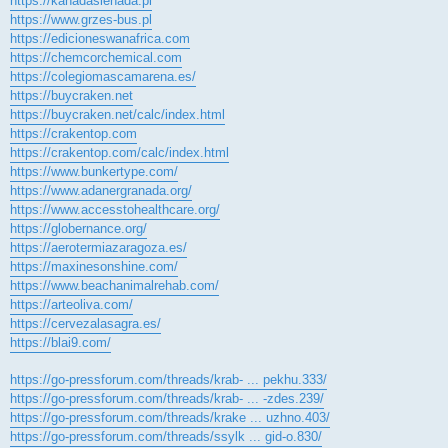
https://kanadasienada.pl
https://www.grzes-bus.pl
https://edicioneswanafrica.com
https://chemcorchemical.com
https://colegiomascamarena.es/
https://buycraken.net
https://buycraken.net/calc/index.html
https://crakentop.com
https://crakentop.com/calc/index.html
https://www.bunkertype.com/
https://www.adanergranada.org/
https://www.accesstohealthcare.org/
https://globernance.org/
https://aerotermiazaragoza.es/
https://maxinesonshine.com/
https://www.beachanimalrehab.com/
https://arteoliva.com/
https://cervezalasagra.es/
https://blai9.com/
https://go-pressforum.com/threads/krab- ... pekhu.333/
https://go-pressforum.com/threads/krab- ... -zdes.239/
https://go-pressforum.com/threads/krake ... uzhno.403/
https://go-pressforum.com/threads/ssylk ... gid-o.830/