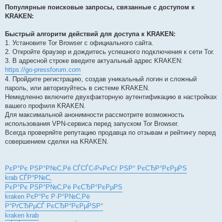
Популярные поисковые запросы, связанные с доступом к
KRAKEN:
Быстрый алгоритм действий для доступа к KRAKEN:
1. Установите Tor Browser с официального сайта.
2. Откройте браузер и дождитесь успешного подключения к сети Tor.
3. В адресной строке введите актуальный адрес KRAKEN:
https://go-pressforum.com
4. Пройдите регистрацию, создав уникальный логин и сложный
пароль, или авторизуйтесь в системе KRAKEN.
Немедленно включите двухфакторную аутентификацию в настройках
вашего профиля KRAKEN.
Для максимальной анонимности рассмотрите возможность
использования VPN-сервиса перед запуском Tor Browser.
Всегда проверяйте репутацию продавца по отзывам и рейтингу перед
совершением сделки на KRAKEN.
РєР°Рє РЅР°Р№С‚Рё СЃСЃС‹Р»РєСѓ РЅР° РєСЂР°РєРµРЅ
krab СЃР°Р№С‚
РєР°Рє РЅР°Р№С‚Рё РєСЂР°РєРµРЅ
kraken РєР°Рє Р·Р°Р№С‚Рё
Р°РґСЂРµСЃ РєСЂР°РєРµРЅР°
kraken krab