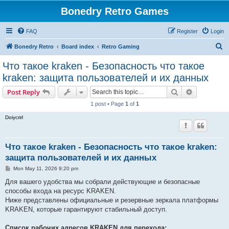
Bonedry Retro Games
FAQ
Register
Login
S
Bonedry Retro
Board index
Retro Gaming
e
Что такое kraken - Безопасность что такое
a
kraken: защита пользователей и их данных
r
Search
Advanced s
Post Reply
c
1 post • Page
1
of
1
h
Doiycrirl
Что такое kraken - Безопасность что такое kraken:
защита пользователей и их данных
P
Mon May 11, 2026 9:20 pm
o
s
Для вашего удобства мы собрали действующие и безопасные
t
способы входа на ресурс KRAKEN.
Ниже представлены официальные и резервные зеркала платформы
KRAKEN, которые гарантируют стабильный доступ.
Список рабочих адресов KRAKEN для перехода: