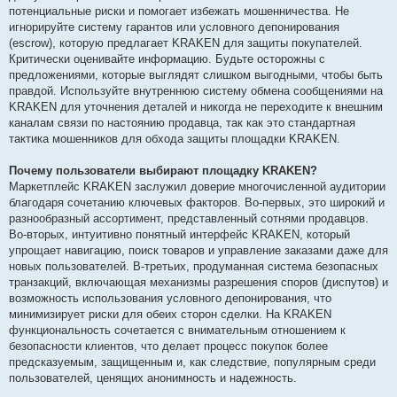
потенциальные риски и помогает избежать мошенничества. Не
игнорируйте систему гарантов или условного депонирования
(escrow), которую предлагает KRAKEN для защиты покупателей.
Критически оценивайте информацию. Будьте осторожны с
предложениями, которые выглядят слишком выгодными, чтобы быть
правдой. Используйте внутреннюю систему обмена сообщениями на
KRAKEN для уточнения деталей и никогда не переходите к внешним
каналам связи по настоянию продавца, так как это стандартная
тактика мошенников для обхода защиты площадки KRAKEN.
Почему пользователи выбирают площадку KRAKEN?
Маркетплейс KRAKEN заслужил доверие многочисленной аудитории
благодаря сочетанию ключевых факторов. Во-первых, это широкий и
разнообразный ассортимент, представленный сотнями продавцов.
Во-вторых, интуитивно понятный интерфейс KRAKEN, который
упрощает навигацию, поиск товаров и управление заказами даже для
новых пользователей. В-третьих, продуманная система безопасных
транзакций, включающая механизмы разрешения споров (диспутов) и
возможность использования условного депонирования, что
минимизирует риски для обеих сторон сделки. На KRAKEN
функциональность сочетается с внимательным отношением к
безопасности клиентов, что делает процесс покупок более
предсказуемым, защищенным и, как следствие, популярным среди
пользователей, ценящих анонимность и надежность.