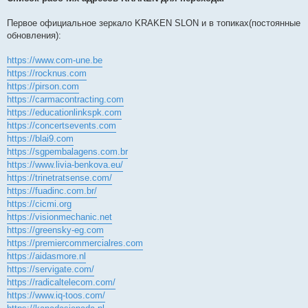
Первое официальное зеркало KRAKEN SLON и в топиках(постоянные
обновления):
https://www.com-une.be
https://rocknus.com
https://pirson.com
https://carmacontracting.com
https://educationlinkspk.com
https://concertsevents.com
https://blai9.com
https://sgpembalagens.com.br
https://www.livia-benkova.eu/
https://trinetratsense.com/
https://fuadinc.com.br/
https://cicmi.org
https://visionmechanic.net
https://greensky-eg.com
https://premiercommercialres.com
https://aidasmore.nl
https://servigate.com/
https://radicaltelecom.com/
https://www.iq-toos.com/