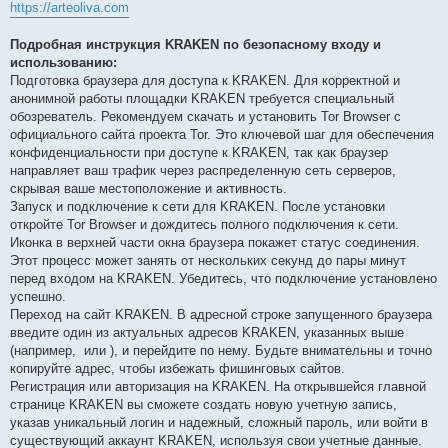
https://arteoliva.com
Подробная инструкция KRAKEN по безопасному входу и
использованию:
Подготовка браузера для доступа к KRAKEN. Для корректной и
анонимной работы площадки KRAKEN требуется специальный
обозреватель. Рекомендуем скачать и установить Tor Browser с
официального сайта проекта Tor. Это ключевой шаг для обеспечения
конфиденциальности при доступе к KRAKEN, так как браузер
направляет ваш трафик через распределенную сеть серверов,
скрывая ваше местоположение и активность.
Запуск и подключение к сети для KRAKEN. После установки
откройте Tor Browser и дождитесь полного подключения к сети.
Иконка в верхней части окна браузера покажет статус соединения.
Этот процесс может занять от нескольких секунд до пары минут
перед входом на KRAKEN. Убедитесь, что подключение установлено
успешно.
Переход на сайт KRAKEN. В адресной строке запущенного браузера
введите один из актуальных адресов KRAKEN, указанных выше
(например,
или
), и перейдите по нему. Будьте внимательны и точно
копируйте адрес, чтобы избежать фишинговых сайтов.
Регистрация или авторизация на KRAKEN. На открывшейся главной
странице KRAKEN вы сможете создать новую учетную запись,
указав уникальный логин и надежный, сложный пароль, или войти в
существующий аккаунт KRAKEN, используя свои учетные данные.