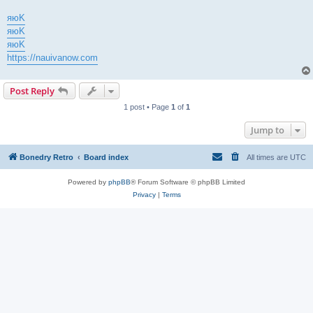
яюK
яюK
яюK
https://nauivanow.com
Post Reply
1 post • Page
1
of
1
Jump to
Bonedry Retro
Board index
All times are
UTC
Powered by
phpBB
® Forum Software © phpBB Limited
Privacy
|
Terms