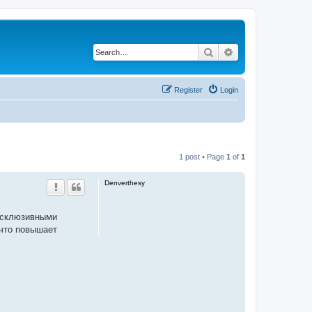
Search
Advanced search
Register
Login
1 post • Page
1
of
1
Denverthesy
эксклюзивными
 что повышает