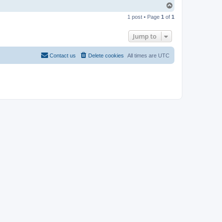
T
o
1 post • Page
1
of
1
p
Jump to
Contact us
Delete cookies
All times are
UTC