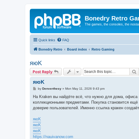
Bonedry Retro G
The games, the consoles, the nostal
Quick links
FAQ
Bonedry Retro
Board index
Retro Gaming
яюK
S
Post Reply
яюK
P
by
Denverthesy
»
Mon May 11, 2026 9:43 pm
o
s
На Kraken вы найдёте всё, что нужно для дома, офис
t
коллекционными предметами. Покупка становится ещё 
доверие пользователей. Именно ссылка кракен создаёт
яюK
яюK
яюK
https://nauivanow.com