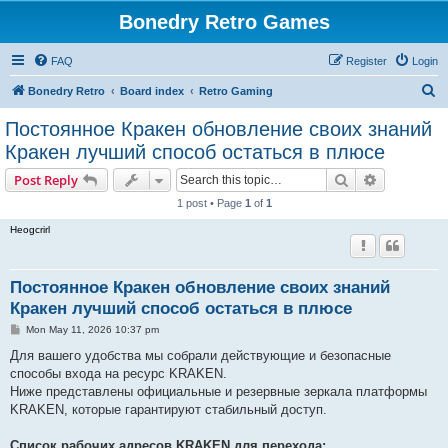
Bonedry Retro Games
FAQ
Register
Login
S
Bonedry Retro
Board index
Retro Gaming
e
Постоянное Кракен обновление своих знаний
a
Кракен лучший способ остаться в плюсе
r
Search
Advanced s
Post Reply
c
1 post • Page
1
of
1
h
Heogcrirl
Постоянное Кракен обновление своих знаний
Кракен лучший способ остаться в плюсе
P
Mon May 11, 2026 10:37 pm
o
s
Для вашего удобства мы собрали действующие и безопасные
t
способы входа на ресурс KRAKEN.
Ниже представлены официальные и резервные зеркала платформы
KRAKEN, которые гарантируют стабильный доступ.
Список рабочих адресов KRAKEN для перехода: