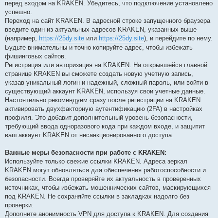
перед входом на KRAKEN. Убедитесь, что подключение установлено
успешно.
Переход на сайт KRAKEN. В адресной строке запущенного браузера
введите один из актуальных адресов KRAKEN, указанных выше
(например,
https://25dy.site
или
https://25dy.site
), и перейдите по нему.
Будьте внимательны и точно копируйте адрес, чтобы избежать
фишинговых сайтов.
Регистрация или авторизация на KRAKEN. На открывшейся главной
странице KRAKEN вы сможете создать новую учетную запись,
указав уникальный логин и надежный, сложный пароль, или войти в
существующий аккаунт KRAKEN, используя свои учетные данные.
Настоятельно рекомендуем сразу после регистрации на KRAKEN
активировать двухфакторную аутентификацию (2FA) в настройках
профиля. Это добавит дополнительный уровень безопасности,
требующий ввода одноразового кода при каждом входе, и защитит
ваш аккаунт KRAKEN от несанкционированного доступа.
Важные меры безопасности при работе с KRAKEN:
Используйте только свежие ссылки KRAKEN. Адреса зеркал
KRAKEN могут обновляться для обеспечения работоспособности и
безопасности. Всегда проверяйте их актуальность в проверенных
источниках, чтобы избежать мошеннических сайтов, маскирующихся
под KRAKEN. Не сохраняйте ссылки в закладках надолго без
проверки.
Дополните анонимность VPN для доступа к KRAKEN. Для создания