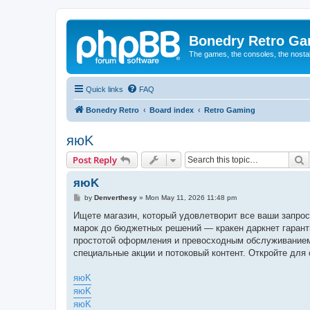
Bonedry Retro G
The games, the consoles, the nostal
Quick links
FAQ
Bonedry Retro
Board index
Retro Gaming
яюK
S
Post Reply
яюK
P
by
Denverthesy
»
Mon May 11, 2026 11:48 pm
o
s
Ищете магазин, который удовлетворит все ваши запрос
t
марок до бюджетных решений — кракен даркнет гарант
простотой оформления и превосходным обслуживанием. 
специальные акции и потоковый контент. Откройте для 
яюK
яюK
яюK