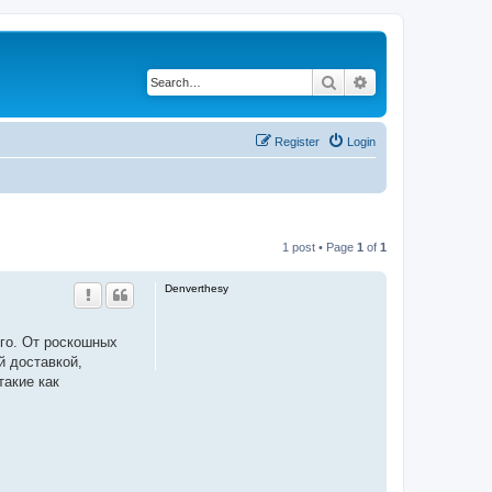
Search
Advanced search
Register
Login
1 post • Page
1
of
1
Denverthesy
го. От роскошных
й доставкой,
такие как