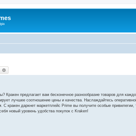
ames
gia
earch
Advanced search
ы? Кракен предлагает вам бесконечное разнообразие товаров для каждо
ирует лучшее соотношение цены и качества. Наслаждайтесь оперативно
С кракен даркнет маркетплейс Prime вы получите особые привилегии, 
себя новый уровень удобства покупок с Kraken!