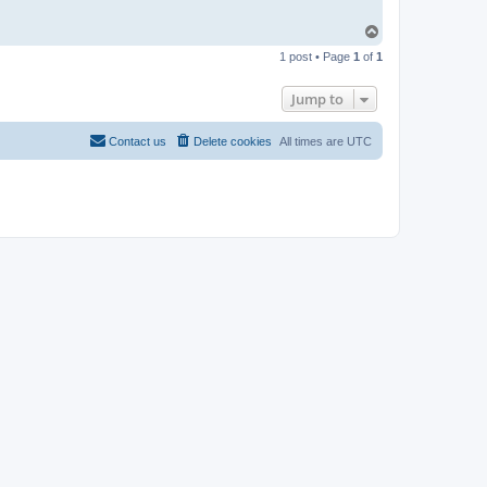
T
o
1 post • Page
1
of
1
p
Jump to
Contact us
Delete cookies
All times are
UTC