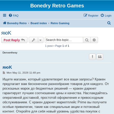
Bonedry Retro Games
FAQ
Register
Login
S
Bonedry Retro
Board index
Retro Gaming
e
яюK
a
Search
Advanced s
Post Reply
r
1 post • Page
1
of
1
c
Denverthesy
h
яюK
P
Mon May 11, 2026 11:48 pm
o
s
Ищете магазин, который удовлетворит все ваши запросы? Кракен
t
предлагает вам бесконечное разнообразие товаров для каждого. От
роскошных марок до бюджетных решений — кракен даркнет
гарантирует лучшее соотношение цены и качества. Наслаждайтесь
оперативной доставкой, простотой оформления и превосходным
обслуживанием. С кракен даркнет маркетплейс Prime вы получите
особые привилегии, такие как специальные акции и потоковый
контент. Откройте для себя новый уровень удобства покупок с