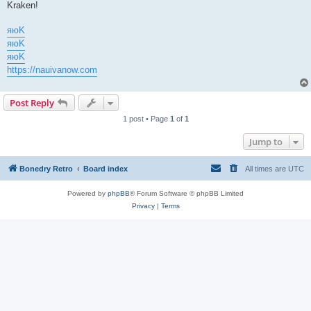
Kraken!
яюK
яюK
яюK
https://nauivanow.com
Post Reply
1 post • Page
1
of
1
Jump to
Bonedry Retro
Board index
All times are
UTC
Powered by
phpBB
® Forum Software © phpBB Limited
Privacy
|
Terms