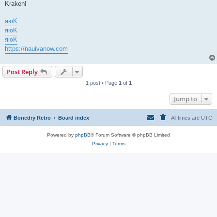
Kraken!
яюK
яюK
яюK
https://nauivanow.com
Post Reply
1 post • Page
1
of
1
Jump to
Bonedry Retro
Board index
All times are
UTC
Powered by
phpBB
® Forum Software © phpBB Limited
Privacy
|
Terms