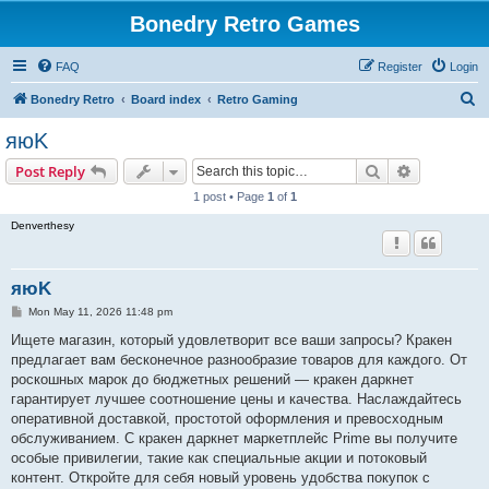
Bonedry Retro Games
FAQ
Register
Login
S
Bonedry Retro
Board index
Retro Gaming
e
яюK
a
Search
Advanced s
Post Reply
r
1 post • Page
1
of
1
c
Denverthesy
h
яюK
P
Mon May 11, 2026 11:48 pm
o
s
Ищете магазин, который удовлетворит все ваши запросы? Кракен
t
предлагает вам бесконечное разнообразие товаров для каждого. От
роскошных марок до бюджетных решений — кракен даркнет
гарантирует лучшее соотношение цены и качества. Наслаждайтесь
оперативной доставкой, простотой оформления и превосходным
обслуживанием. С кракен даркнет маркетплейс Prime вы получите
особые привилегии, такие как специальные акции и потоковый
контент. Откройте для себя новый уровень удобства покупок с