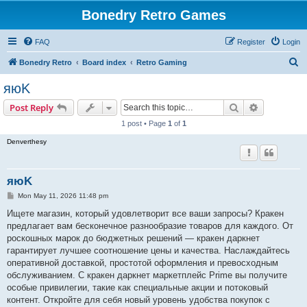
Bonedry Retro Games
FAQ
Register
Login
S
Bonedry Retro
Board index
Retro Gaming
e
яюK
a
Search
Advanced s
Post Reply
r
1 post • Page
1
of
1
c
Denverthesy
h
яюK
P
Mon May 11, 2026 11:48 pm
o
s
Ищете магазин, который удовлетворит все ваши запросы? Кракен
t
предлагает вам бесконечное разнообразие товаров для каждого. От
роскошных марок до бюджетных решений — кракен даркнет
гарантирует лучшее соотношение цены и качества. Наслаждайтесь
оперативной доставкой, простотой оформления и превосходным
обслуживанием. С кракен даркнет маркетплейс Prime вы получите
особые привилегии, такие как специальные акции и потоковый
контент. Откройте для себя новый уровень удобства покупок с