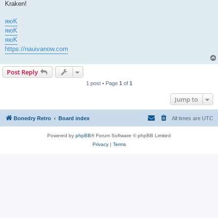
Kraken!
яюK
яюK
яюK
https://nauivanow.com
Post Reply
1 post • Page
1
of
1
Jump to
Bonedry Retro
Board index
All times are
UTC
Powered by
phpBB
® Forum Software © phpBB Limited
Privacy
|
Terms