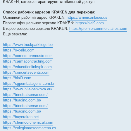
KRAKEN, которые гарантируют стабильный доступ.
Список рабочих адресов KRAKEN для перехода:
Основной рабочий адрес KRAKEN:
https://americanlaser.us
Первое официальное зеркало KRAKEN:
https://blai9.com
Второе резервное зеркало KRAKEN:
https://premiercommercialres.com
Еще зеркала:
https://www.truckparkliege.be
https://o-cello.com
https://cornerstoremusic.com
https://carmacontracting.com
https://educationlinkspk.com
https://concertsevents.com
https://blai9.com
https://sgpembalagens.com.br
https://www.livia-benkova.eu/
https://trinetratsense.com/
https://fuadinc.com.br/
https://trinetratsense.com/
https://fuadinc.com.br/
https://buycraken.net
https://chemcorchemical.com
https://colegiomascamarena.es