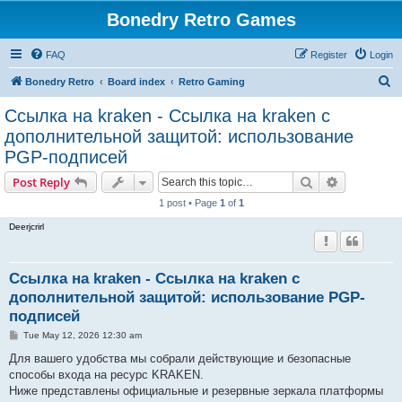
Bonedry Retro Games
FAQ
Register
Login
S
Bonedry Retro
Board index
Retro Gaming
e
Ссылка на kraken - Ссылка на kraken с
a
дополнительной защитой: использование
r
PGP-подписей
c
Search
Advanced s
Post Reply
h
1 post • Page
1
of
1
Deerjcrirl
Ссылка на kraken - Ссылка на kraken с
дополнительной защитой: использование PGP-
подписей
P
Tue May 12, 2026 12:30 am
o
s
Для вашего удобства мы собрали действующие и безопасные
t
способы входа на ресурс KRAKEN.
Ниже представлены официальные и резервные зеркала платформы