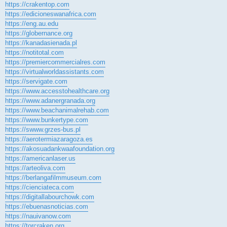
https://crakentop.com
https://edicioneswanafrica.com
https://eng.au.edu
https://globernance.org
https://kanadasienada.pl
https://notitotal.com
https://premiercommercialres.com
https://virtualworldassistants.com
https://servigate.com
https://www.accesstohealthcare.org
https://www.adanergranada.org
https://www.beachanimalrehab.com
https://www.bunkertype.com
https://swww.grzes-bus.pl
https://aerotermiazaragoza.es
https://akosuadankwaafoundation.org
https://americanlaser.us
https://arteoliva.com
https://berlangafilmmuseum.com
https://cienciateca.com
https://digitallabourchowk.com
https://ebuenasnoticias.com
https://nauivanow.com
https://torcraken.org