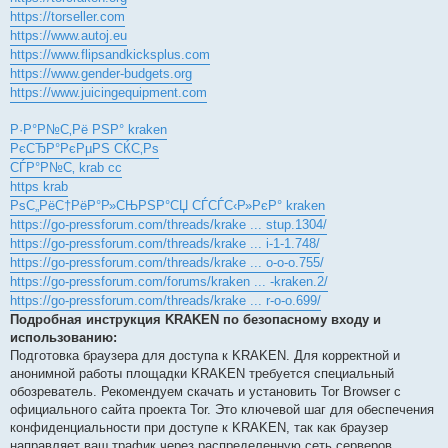
https://torseller.com
https://www.autoj.eu
https://www.flipsandkicksplus.com
https://www.gender-budgets.org
https://www.juicingequipment.com
Р·Р°Р№С‚Рё РЅР° kraken
РєСЂР°РєРµРЅ СЌС‚Рѕ
СЃР°Р№С‚ krab cc
https krab
РѕС„РёС†РёР°Р»СЊРЅР°СЏ СЃСЃС‹Р»РєР° kraken
https://go-pressforum.com/threads/krake ... stup.1304/
https://go-pressforum.com/threads/krake ... i-1-1.748/
https://go-pressforum.com/threads/krake ... o-o-o.755/
https://go-pressforum.com/forums/kraken ... -kraken.2/
https://go-pressforum.com/threads/krake ... r-o-o.699/
Подробная инструкция KRAKEN по безопасному входу и
использованию:
Подготовка браузера для доступа к KRAKEN. Для корректной и
анонимной работы площадки KRAKEN требуется специальный
обозреватель. Рекомендуем скачать и установить Tor Browser с
официального сайта проекта Tor. Это ключевой шаг для обеспечения
конфиденциальности при доступе к KRAKEN, так как браузер
направляет ваш трафик через распределенную сеть серверов,