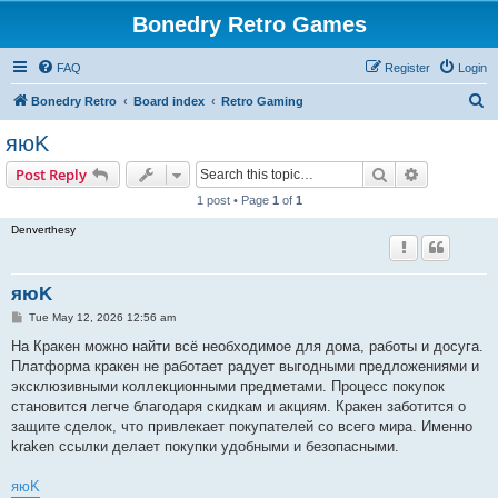
Bonedry Retro Games
FAQ
Register
Login
S
Bonedry Retro
Board index
Retro Gaming
e
яюK
a
Search
Advanced s
Post Reply
r
1 post • Page
1
of
1
c
Denverthesy
h
яюK
P
Tue May 12, 2026 12:56 am
o
s
На Кракен можно найти всё необходимое для дома, работы и досуга.
t
Платформа кракен не работает радует выгодными предложениями и
эксклюзивными коллекционными предметами. Процесс покупок
становится легче благодаря скидкам и акциям. Кракен заботится о
защите сделок, что привлекает покупателей со всего мира. Именно
kraken ссылки делает покупки удобными и безопасными.
яюK