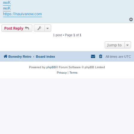
яюK
яюK
https://nauivanow.com
Post Reply
1 post • Page
1
of
1
Jump to
Bonedry Retro
Board index
All times are
UTC
Powered by
phpBB
® Forum Software © phpBB Limited
Privacy
|
Terms