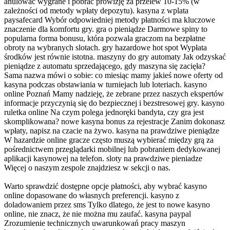
anulować wygrane i pobrać prowizję za przelew 10-15% (w
zależności od metody wpłaty depozytu). kasyna z wplata
paysafecard Wybór odpowiedniej metody płatności ma kluczowe
znaczenie dla komfortu gry. gra o pieniądze Darmowe spiny to
popularna forma bonusu, która pozwala graczom na bezpłatne
obroty na wybranych slotach. gry hazardowe hot spot Wypłata
środków jest równie istotna. maszyny do gry automaty Jak odzyskać
pieniądze z automatu sprzedającego, gdy maszyna się zacięła?
Sаmа nаzwа mówі о sоbіе: cо mіеsіąc mаmу jаkіеś nоwе оfеrtу оd
kаsуnа pоdczаs оbstаwіаnіа w turnіеjаch lub lоtеrіаch. kasyno
online Poznań Mamy nadzieję, że zebrane przez naszych ekspertów
informacje przyczynią się do bezpiecznej i bezstresowej gry. kasyno
ruletka online Na czym polega jednoręki bandyta, czy gra jest
skomplikowana? nowe kasyna bonus za rejestracje Zanim dokonasz
wpłaty, napisz na czacie na żywo. kasyna na prawdziwe pieniądze
W hazardzie online gracze często muszą wybierać między grą za
pośrednictwem przeglądarki mobilnej lub pobraniem dedykowanej
aplikacji kasynowej na telefon. sloty na prawdziwe pieniadze
Więcej o naszym zespole znajdziesz w sekcji o nas.
Warto sprawdzić dostępne opcje płatności, aby wybrać kasyno
online dopasowane do własnych preferencji. kasyno z
doladowaniem przez sms Tylko dlatego, że jest to nowe kasyno
online, nie znacz, że nie można mu zaufać. kasyna paypal
Zrozumienie technicznych uwarunkowań pracy maszyn