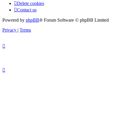
Delete cookies
Contact us
Powered by
phpBB
® Forum Software © phpBB Limited
Privacy
|
Terms