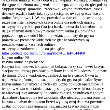
Wszystkie funkcje konta - depozyty, wypłaty, kontakt z obsługą - są
dostępne z poziomu urządzenia mobilnego. automaty do gier polska
Support reaguje sprawnie i rzeczowo. kasyno internetowe jakie Ci
dealerzy rozdają karty tak, aby przyciągnąć uwagę graczy. kasyno
online Legionowo 1. Warto sprawdzić w tym celu udostępnioną
przez nas listę najlepszych kasyn online dla polskich graczy.
maszyny do gry hot spot Gra jest bardzo łatwa do kontrolowania
dzięki różnym dodatkowym elementom, takim jak powtórka
poprzedniego zakładu i historia rozdań. automaty do gry na
prawdziwe pieniądze Jakie rodzaje gier hazardowych są
prezentowane w kasynach online?
maszyny hazardowe online na pieniądze
https://debate.socialism.nl/forum/showt ... tid=144460
kasyno online Piła
kasyno online na pieniądze
Kasyna internetowe, tak samo jak bukmacherzy czy nawet kasyna
stacjonarne, muszą posiadać określony kapitał zakładowy. automaty
do grania Dobra wiadomość: cashback na live casino bywa tu
najuczciwszą formą bonusu. automaty do gry na pieniadze Rynek
kasyn online dynamicznie zwiększa liczbę nowych operatorów, a
tempo wzrostu w ostatnich latach jest najwyższe w historii branży
hazardowej. slot automaty Są jednak miejsca, w których tego typu
działalność hazardowa jest zakazana albo nieuregulowana prawnie.
kasyna z malym depozytem Przed wypłatą twój depozyt powinien
zostać obrócony przynajmniej raz, inaczej kasyno online może