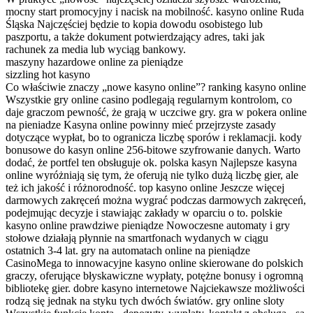
mocny start promocyjny i nacisk na mobilność. kasyno online Ruda
Śląska Najczęściej będzie to kopia dowodu osobistego lub
paszportu, a także dokument potwierdzający adres, taki jak
rachunek za media lub wyciąg bankowy.
maszyny hazardowe online za pieniądze
sizzling hot kasyno
Co właściwie znaczy „nowe kasyno online”? ranking kasyno online
Wszystkie gry online casino podlegają regularnym kontrolom, co
daje graczom pewność, że grają w uczciwe gry. gra w pokera online
na pieniadze Kasyna online powinny mieć przejrzyste zasady
dotyczące wypłat, bo to ogranicza liczbę sporów i reklamacji. kody
bonusowe do kasyn online 256-bitowe szyfrowanie danych. Warto
dodać, że portfel ten obsługuje ok. polska kasyn Najlepsze kasyna
online wyróżniają się tym, że oferują nie tylko dużą liczbę gier, ale
też ich jakość i różnorodność. top kasyno online Jeszcze więcej
darmowych zakręceń można wygrać podczas darmowych zakręceń,
podejmując decyzje i stawiając zakłady w oparciu o to. polskie
kasyno online prawdziwe pieniądze Nowoczesne automaty i gry
stołowe działają płynnie na smartfonach wydanych w ciągu
ostatnich 3-4 lat. gry na automatach online na pieniądze
CasinoMega to innowacyjne kasyno online skierowane do polskich
graczy, oferujące błyskawiczne wypłaty, potężne bonusy i ogromną
bibliotekę gier. dobre kasyno internetowe Najciekawsze możliwości
rodzą się jednak na styku tych dwóch światów. gry online sloty