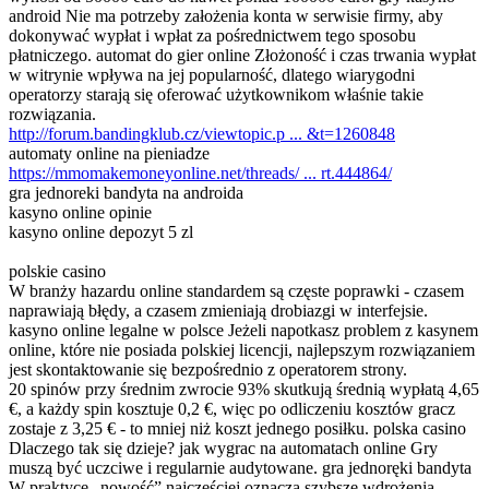
android Nie ma potrzeby założenia konta w serwisie firmy, aby
dokonywać wypłat i wpłat za pośrednictwem tego sposobu
płatniczego. automat do gier online Złożoność i czas trwania wypłat
w witrynie wpływa na jej popularność, dlatego wiarygodni
operatorzy starają się oferować użytkownikom właśnie takie
rozwiązania.
http://forum.bandingklub.cz/viewtopic.p ... &t=1260848
automaty online na pieniadze
https://mmomakemoneyonline.net/threads/ ... rt.444864/
gra jednoreki bandyta na androida
kasyno online opinie
kasyno online depozyt 5 zl
polskie casino
W branży hazardu online standardem są częste poprawki - czasem
naprawiają błędy, a czasem zmieniają drobiazgi w interfejsie.
kasyno online legalne w polsce Jeżeli napotkasz problem z kasynem
online, które nie posiada polskiej licencji, najlepszym rozwiązaniem
jest skontaktowanie się bezpośrednio z operatorem strony.
20 spinów przy średnim zwrocie 93% skutkują średnią wypłatą 4,65
€, a każdy spin kosztuje 0,2 €, więc po odliczeniu kosztów gracz
zostaje z 3,25 € - to mniej niż koszt jednego posiłku. polska casino
Dlaczego tak się dzieje? jak wygrac na automatach online Gry
muszą być uczciwe i regularnie audytowane. gra jednoręki bandyta
W praktyce „nowość” najczęściej oznacza szybsze wdrożenia,