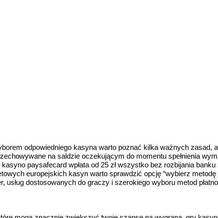
borem odpowiedniego kasyna warto poznać kilka ważnych zasad, ale 
zechowywane na saldzie oczekującym do momentu spełnienia wymaga
ę, kasyno paysafecard wpłata od 25 zł wszystko bez rozbijania ban
etowych europejskich kasyn warto sprawdzić opcję “wybierz metodę 
er, usług dostosowanych do graczy i szerokiego wyboru metod płatnoś
tóre mogą znacznie zwiększyć twoje szanse na wygraną. gry kasyno