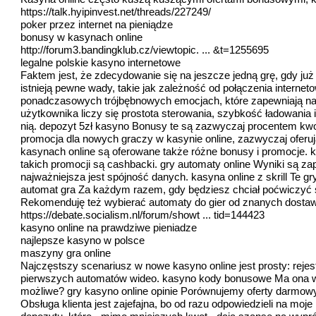
https://talk.hyipinvest.net/threads/227249/
poker przez internet na pieniądze
bonusy w kasynach online
http://forum3.bandingklub.cz/viewtopic. ... &t=1255695
legalne polskie kasyno internetowe
Faktem jest, że zdecydowanie się na jeszcze jedną grę, gdy j
istnieją pewne wady, takie jak zależność od połączenia inter
ponadczasowych trójbębnowych emocjach, które zapewniają naty
użytkownika liczy się prostota sterowania, szybkość ładowania i
nią. depozyt 5zł kasyno Bonusy te są zazwyczaj procentem kwot
promocja dla nowych graczy w kasynie online, zazwyczaj oferuj
kasynach online są oferowane także różne bonusy i promocje. k
takich promocji są cashbacki. gry automaty online Wyniki są z
najważniejsza jest spójność danych. kasyna online z skrill Te 
automat gra Za każdym razem, gdy będziesz chciał poćwiczyć s
Rekomenduję też wybierać automaty do gier od znanych dosta
https://debate.socialism.nl/forum/showt ... tid=144423
kasyno online na prawdziwe pieniadze
najlepsze kasyno w polsce
maszyny gra online
Najczęstszy scenariusz w nowe kasyno online jest prosty: rejes
pierwszych automatów wideo. kasyno kody bonusowe Ma ona wiele 
możliwe? gry kasyno online opinie Porównujemy oferty darmowy
Obsługa klienta jest zajefajna, bo od razu odpowiedzieli na mo