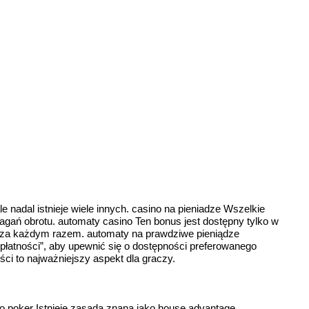
nadal istnieje wiele innych. casino na pieniadze Wszelkie
ń obrotu. automaty casino Ten bonus jest dostępny tylko w
ku za każdym razem. automaty na prawdziwe pieniądze
płatności”, aby upewnić się o dostępności preferowanego
ci to najważniejszy aspekt dla graczy.
 poker Istnieje zasada znana jako house advantage.