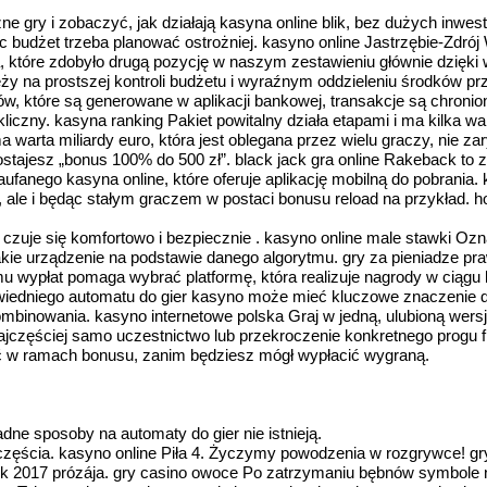
 gry i zobaczyć, jak działają kasyna online blik, bez dużych inwesty
c budżet trzeba planować ostrożniej. kasyno online Jastrzębie-Zdrój 
a, które zdobyło drugą pozycję w naszym zestawieniu głównie dzięk
eży na prostszej kontroli budżetu i wyraźnym oddzieleniu środków p
w, które są generowane w aplikacji bankowej, transakcje są chron
iczny. kasyna ranking Pakiet powitalny działa etapami i ma kilka wa
ma warta miliardy euro, która jest oblegana przez wielu graczy, nie
tajesz „bonus 100% do 500 zł”. black jack gra online Rakeback to zwr
anego kasyna online, które oferuje aplikację mobilną do pobrania. 
le i będąc stałym graczem w postaci bonusu reload na przykład. ho
z czuje się komfortowo i bezpiecznie . kasyno online male stawki Oz
takie urządzenie na podstawie danego algorytmu. gry za pieniadze 
ypłat pomaga wybrać platformę, która realizuje nagrody w ciągu ki
wiedniego automatu do gier kasyno może mieć kluczowe znaczenie dl
mbinowania. kasyno internetowe polska Graj w jedną, ulubioną wersję 
najczęściej samo uczestnictwo lub przekroczenie konkretnego progu 
rać w ramach bonusu, zanim będziesz mógł wypłacić wygraną.
ne sposoby na automaty do gier nie istnieją.
częścia. kasyno online Piła 4. Życzymy powodzenia w rozgrywce! gr
esek 2017 prózája. gry casino owoce Po zatrzymaniu bębnów symbole 