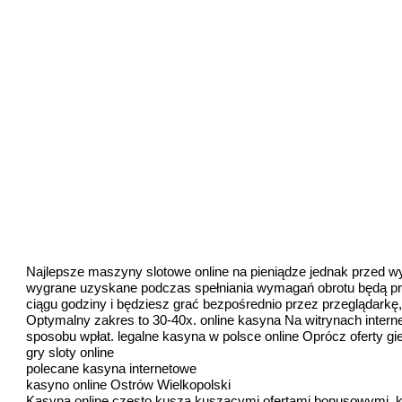
Najlepsze maszyny slotowe online na pieniądze jednak przed wy
wygrane uzyskane podczas spełniania wymagań obrotu będą pr
ciągu godziny i będziesz grać bezpośrednio przez przeglądark
Optymalny zakres to 30-40x. online kasyna Na witrynach intern
sposobu wpłat. legalne kasyna w polsce online Oprócz oferty gi
gry sloty online
polecane kasyna internetowe
kasyno online Ostrów Wielkopolski
Kasyna online często kuszą kuszącymi ofertami bonusowymi, k