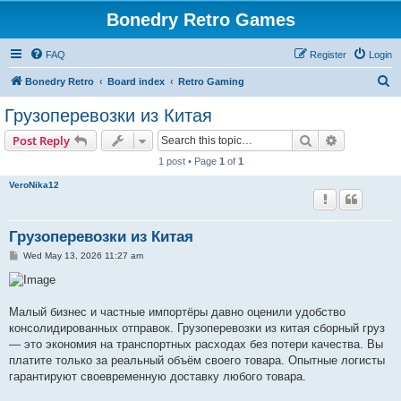
Bonedry Retro Games
FAQ
Register
Login
S
Bonedry Retro
Board index
Retro Gaming
e
Грузоперевозки из Китая
a
Search
Advanced s
Post Reply
r
1 post • Page
1
of
1
c
VeroNika12
h
Грузоперевозки из Китая
P
Wed May 13, 2026 11:27 am
o
s
t
Малый бизнес и частные импортёры давно оценили удобство
консолидированных отправок. Грузоперевозки из китая сборный груз
— это экономия на транспортных расходах без потери качества. Вы
платите только за реальный объём своего товара. Опытные логисты
гарантируют своевременную доставку любого товара.