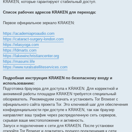
KRAKEN, которые гарантируют стабильный доступ.
Список рабочих адресов KRAKEN для перехода:
Первое официальное зеркало KRAKEN:
https://academiaproaudio.com
https://cataract-surgery-london.com
https://elasyoga.com
https://fdmarts.com
https://lakewinchristiancenter.org
https://masumi.life
https://www.ruralsatelliteservices.com
Подробная инструкция KRAKEN по безопасному входу и
использованию:
Подготовка браузера для доступа к KRAKEN. Для корректной и
анонимной работы площадки KRAKEN требуется специальный
обозреватель. Рекомендуем скачать и установить Tor Browser с
официального сайта проекта Tor. Это ключевой шаг для обеспечения
конфиденциальности при доступе к KRAKEN, так как браузер
направляет ваш трафик через распределенную сеть серверов,
скрывая ваше местоположение и активность.
Запуск и подключение к сети для KRAKEN. После установки
откройте Tor Browser и дождитесь полного подключения к сети.