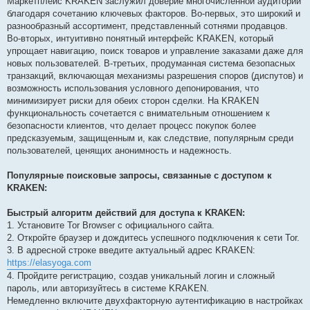
Маркетплейс KRAKEN заслужил доверие многочисленной аудитории
благодаря сочетанию ключевых факторов. Во-первых, это широкий и
разнообразный ассортимент, представленный сотнями продавцов.
Во-вторых, интуитивно понятный интерфейс KRAKEN, который
упрощает навигацию, поиск товаров и управление заказами даже для
новых пользователей. В-третьих, продуманная система безопасных
транзакций, включающая механизмы разрешения споров (диспутов) и
возможность использования условного депонирования, что
минимизирует риски для обеих сторон сделки. На KRAKEN
функциональность сочетается с внимательным отношением к
безопасности клиентов, что делает процесс покупок более
предсказуемым, защищенным и, как следствие, популярным среди
пользователей, ценящих анонимность и надежность.
Популярные поисковые запросы, связанные с доступом к
KRAKEN:
Быстрый алгоритм действий для доступа к KRAKEN:
1. Установите Tor Browser с официального сайта.
2. Откройте браузер и дождитесь успешного подключения к сети Tor.
3. В адресной строке введите актуальный адрес KRAKEN:
https://elasyoga.com
4. Пройдите регистрацию, создав уникальный логин и сложный
пароль, или авторизуйтесь в системе KRAKEN.
Немедленно включите двухфакторную аутентификацию в настройках