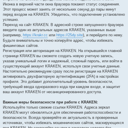
Иконка в верхней части окна браузера покажет статус соединения.
Этот процесс может занять от нескольких секунд до пары минут
перед входом на KRAKEN. Убедитесь, что подключение установлено
успешно.
Переход на сайт KRAKEN. В адресной строке запущенного браузера
введите один из актуальных адресов KRAKEN, указанных выше
(например,
https://krakr.cc
или
https://25dy.site
), и перейдите по нему.
Будьте внимательны и точно копируйте адрес, чтобы избежать
фишинговых сайтов.
Регистрация или авторизация на KRAKEN. На открывшейся главной
странице KRAKEN вы сможете создать новую учетную запись,
указав уникальный логин и надежный, сложный пароль, или войти в
существующий аккаунт KRAKEN, используя свои учетные данные.
Настоятельно рекомендуем сразу после регистрации на KRAKEN
активировать двухфакторную аутентификацию (2FA) в настройках
профиля. Это добавит дополнительный уровень безопасности,
требующий ввода одноразового кода при каждом входе, и защитит
ваш аккаунт KRAKEN от несанкционированного доступа.
Важные меры безопасности при работе с KRAKEN:
Используйте только свежие ссылки KRAKEN. Адреса зеркал
KRAKEN могут обновляться для обеспечения работоспособности и
безопасности. Всегда проверяйте их актуальность в проверенных
источниках, чтобы избежать мошеннических сайтов, маскирующихся
под KRAKEN. Не сохраняйте ссылки в закладках надолго без