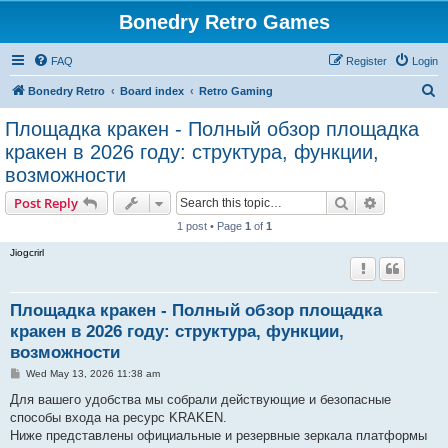
Bonedry Retro Games
FAQ
Register
Login
S
Bonedry Retro
Board index
Retro Gaming
e
Площадка кракен - Полный обзор площадка
a
кракен в 2026 году: структура, функции,
r
возможности
c
Search
Advanced s
Post Reply
h
1 post • Page
1
of
1
Jiogcrirl
Площадка кракен - Полный обзор площадка
кракен в 2026 году: структура, функции,
возможности
P
Wed May 13, 2026 11:38 am
o
s
Для вашего удобства мы собрали действующие и безопасные
t
способы входа на ресурс KRAKEN.
Ниже представлены официальные и резервные зеркала платформы