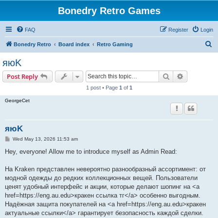
Bonedry Retro Games
FAQ
Register
Login
S
Bonedry Retro
Board index
Retro Gaming
e
яюK
a
Search
Advanced s
Post Reply
r
1 post • Page
1
of
1
c
GeorgeCet
h
яюK
P
Wed May 13, 2026 11:53 am
o
s
Hey, everyone! Allow me to introduce myself as Admin Read:
t
На Kraken представлен невероятно разнообразный ассортимент: от
модной одежды до редких коллекционных вещей. Пользователи
ценят удобный интерфейс и акции, которые делают шопинг на <a
href=https://eng.au.edu>кракен ссылка тг</a> особенно выгодным.
Надёжная защита покупателей на <a href=https://eng.au.edu>кракен
актуальные ссылки</a> гарантирует безопасность каждой сделки.