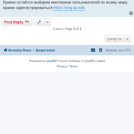
Кракен остаётся выбором миллионов пользователей по всему миру.
кракен зарегистрироваться:
https://eng.au.edu
Post Reply
1 post • Page
1
of
1
Jump to
Bonedry Retro
Board index
All times are
UTC
Powered by
phpBB
® Forum Software © phpBB Limited
Privacy
|
Terms