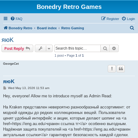
Bonedry Retro Games
FAQ
Register
Login
S
Bonedry Retro
Board index
Retro Gaming
e
яюK
a
Search
Advanced s
Post Reply
r
1 post • Page
1
of
1
c
GeorgeCet
h
яюK
P
Wed May 13, 2026 11:53 am
o
s
Hey, everyone! Allow me to introduce myself as Admin Read:
t
На Kraken представлен невероятно разнообразный ассортимент: от
модной одежды до редких коллекционных вещей. Пользователи
ценят удобный интерфейс и акции, которые делают шопинг на <a
href=https://eng.au.edu>кракен ссылка тг</a> особенно выгодным.
Надёжная защита покупателей на <a href=https://eng.au.edu>кракен
актуальные ссылки</a> гарантирует безопасность каждой сделки.