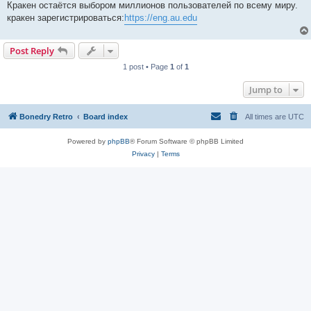
Кракен остаётся выбором миллионов пользователей по всему миру.
кракен зарегистрироваться:
https://eng.au.edu
Post Reply
1 post • Page
1
of
1
Jump to
Bonedry Retro
Board index
All times are
UTC
Powered by
phpBB
® Forum Software © phpBB Limited
Privacy
|
Terms