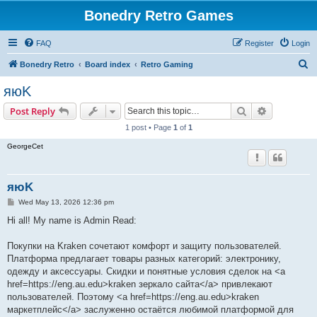
Bonedry Retro Games
FAQ
Register
Login
S
Bonedry Retro
Board index
Retro Gaming
e
яюK
a
Search
Advanced s
Post Reply
r
1 post • Page
1
of
1
c
GeorgeCet
h
яюK
P
Wed May 13, 2026 12:36 pm
o
s
Hi all! My name is Admin Read:
t
Покупки на Kraken сочетают комфорт и защиту пользователей.
Платформа предлагает товары разных категорий: электронику,
одежду и аксессуары. Скидки и понятные условия сделок на <a
href=https://eng.au.edu>kraken зеркало сайта</a> привлекают
пользователей. Поэтому <a href=https://eng.au.edu>kraken
маркетплейс</a> заслуженно остаётся любимой платформой для