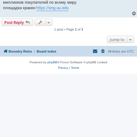
миллионов покупателей по всему миру.
площадка кракен:
https://eng.au.edu
Post Reply
1 post • Page
1
of
1
Jump to
Bonedry Retro
Board index
All times are
UTC
Powered by
phpBB
® Forum Software © phpBB Limited
Privacy
|
Terms