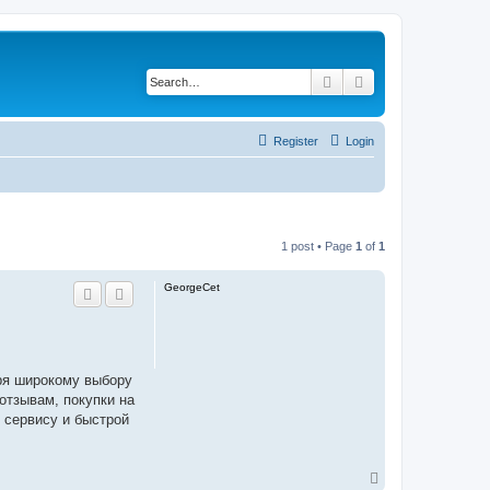
Search
Advanced search
Register
Login
1 post • Page
1
of
1
GeorgeCet
аря широкому выбору
отзывам, покупки на
у сервису и быстрой
T