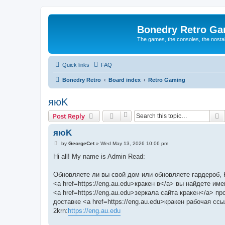
Bonedry Retro G
The games, the consoles, the nostal
Quick links
FAQ
Bonedry Retro
Board index
Retro Gaming
яюK
S
Post Reply
яюK
P
by
GeorgeCet
»
Wed May 13, 2026 10:06 pm
o
s
Hi all! My name is Admin Read:
t
Обновляете ли вы свой дом или обновляете гардероб, 
<a href=https://eng.au.edu>кракен в</a> вы найдете и
<a href=https://eng.au.edu>зеркала сайта кракен</a> 
доставке <a href=https://eng.au.edu>кракен рабочая сс
2krn:
https://eng.au.edu