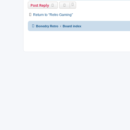
Post Reply
Return to “Retro Gaming”
Bonedry Retro
Board index