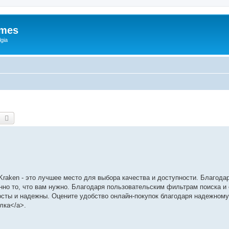
ames
gia
earch
Advanced search
Kraken - это лучшее место для выбора качества и доступности. Благод
менно то, что вам нужно. Благодаря пользовательским фильтрам поиска и 
просты и надежны. Оцените удобство онлайн-покупок благодаря надежном
ылка</a>.