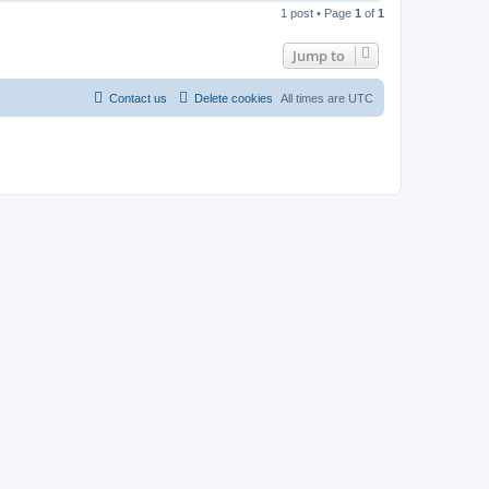
o
1 post • Page
1
of
1
p
Jump to
Contact us
Delete cookies
All times are
UTC